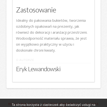
Zastosowanie
Idealny do pakowania bukietów, tworzenia
ozdobnych opakowań na prezenty, jak
również do dekoracji i aranżacji przestrzeni.
Wodoodporność materiału sprawia, że jest
on wyjątkowo praktyczny w użyciu i
doskonale chroni kwiaty.
O AUTORZE
Eryk Lewandowski
REGULAMIN SKLEPU
POLITYKA PRYWATNOŚCI I COOKIES
Ta strona korzysta z ciasteczek aby świadczyć usługi na