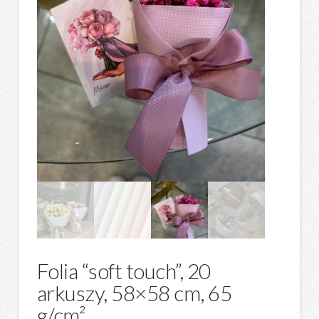
Folia “soft touch”, 20
arkuszy, 58×58 cm, 65
g/cm²