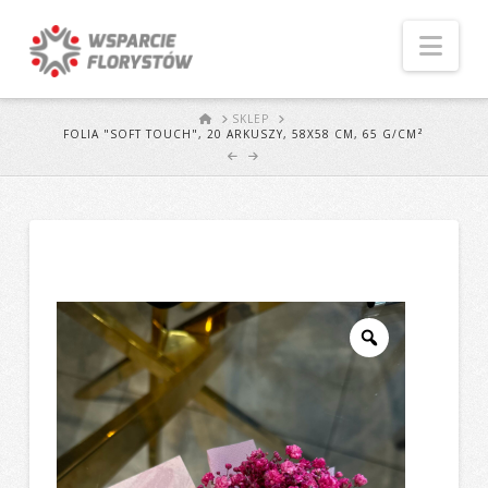
Naw
START
SKLEP
FOLIA "SOFT TOUCH", 20 ARKUSZY, 58X58 CM, 65 G/CM²