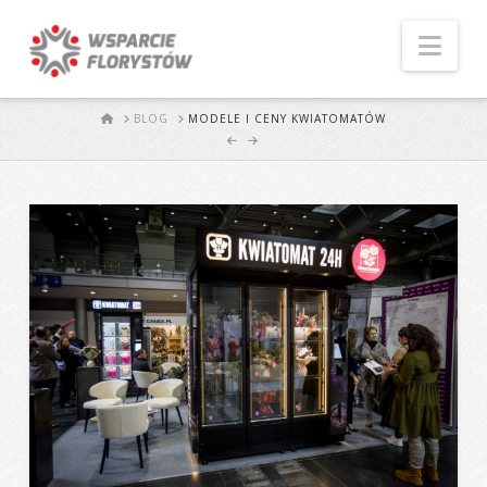
Naw
START
BLOG
MODELE I CENY KWIATOMATÓW