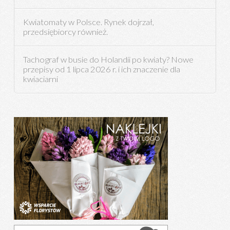
Kwiatomaty w Polsce. Rynek dojrzał,
przedsiębiorcy również.
Tachograf w busie do Holandii po kwiaty? Nowe
przepisy od 1 lipca 2026 r. i ich znaczenie dla
kwiaciarni