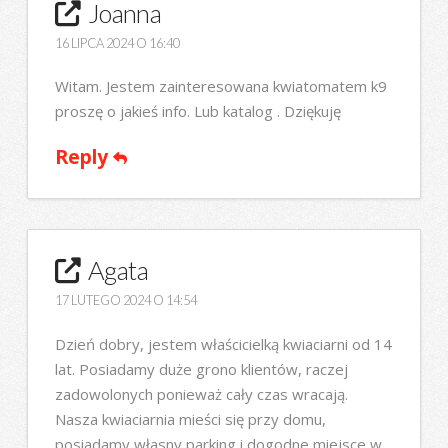
Joanna
16 LIPCA 2024 O 16:40
Witam. Jestem zainteresowana kwiatomatem k9
proszę o jakieś info. Lub katalog . Dziękuję
Reply
Agata
17 LUTEGO 2024 O 14:54
Dzień dobry, jestem właścicielką kwiaciarni od 14
lat. Posiadamy duże grono klientów, raczej
zadowolonych ponieważ cały czas wracają.
Nasza kwiaciarnia mieści się przy domu,
posiadamy własny parking i dogodne miejsce w