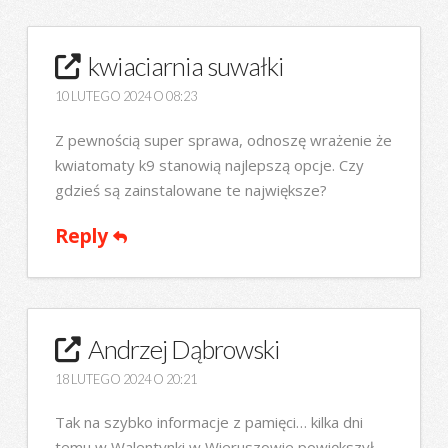
kwiaciarnia suwałki
10 LUTEGO 2024 O 08:23
Z pewnością super sprawa, odnoszę wrażenie że
kwiatomaty k9 stanowią najlepszą opcje. Czy
gdzieś są zainstalowane te największe?
Reply
Andrzej Dąbrowski
18 LUTEGO 2024 O 20:21
Tak na szybko informacje z pamięci… kilka dni
temu w Walentynki w Wieruszowie powiększył