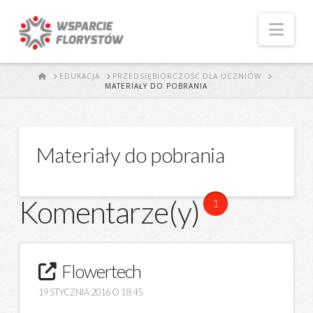
Naw
START
EDUKACJA
PRZEDSIĘBIORCZOŚĆ DLA UCZNIÓW
MATERIAŁY DO POBRANIA
Materiały do pobrania
Komentarze(y)
1
Flowertech
19 STYCZNIA 2016 O 18:45