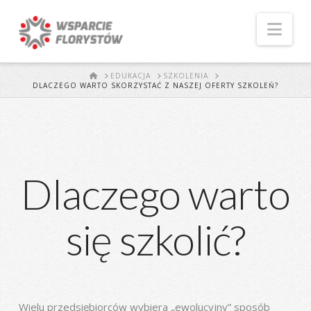
Naw
START
EDUKACJA
SZKOLENIA
DLACZEGO WARTO SKORZYSTAĆ Z NASZEJ OFERTY SZKOLEŃ?
Dlaczego warto
się szkolić?
Wielu przedsiębiorców wybiera „ewolucyjny” sposób