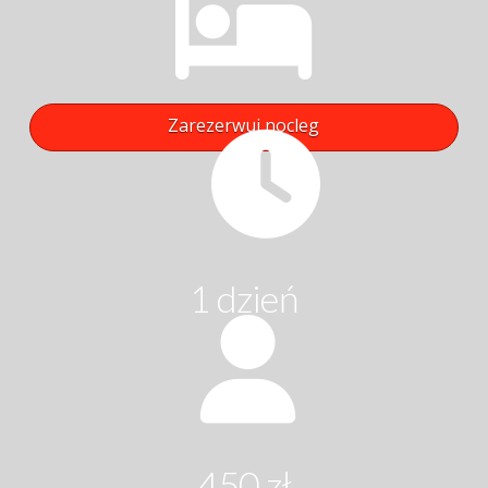
Zarezerwuj nocleg
1 dzień
450 zł