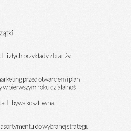
zątki
h i złych przykłady z branży.
rketing przed otwarciem i plan
 w pierwszym roku działalnoś
dach bywa kosztowna.
sortymentu do wybranej strategii.