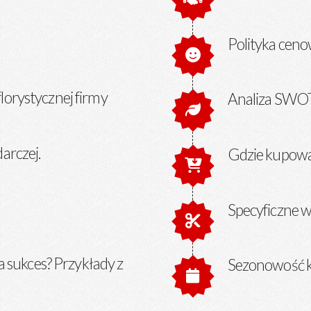
Polityka ceno
lorystycznej firmy
Analiza SWO
arczej.
Gdzie kupowa
Specyficzne 
a sukces? Przykłady z
Sezonowość k