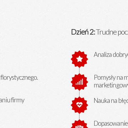
Dzień 2:
Trudne poc
Analiza dobryc
 florystycznego.
Pomysły na ma
marketingowy
aniu firmy
Nauka na błę
Dopasowanie a