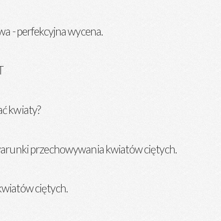
wa - perfekcyjna wycena.
T
ć kwiaty?
warunki przechowywania kwiatów ciętych.
wiatów ciętych.