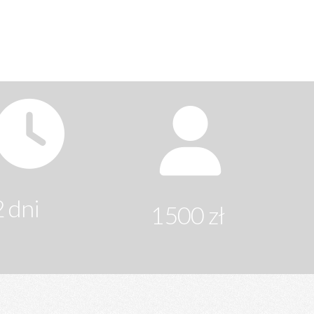
2 dni
1500 zł