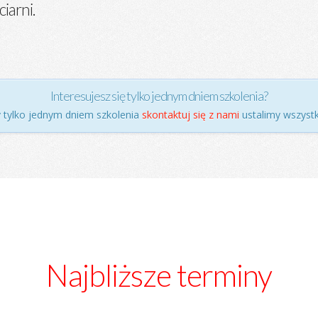
iarni.
Interesujesz się tylko jednym dniem szkolenia?
y tylko jednym dniem szkolenia
skontaktuj się z nami
ustalimy wszystk
Najbliższe terminy