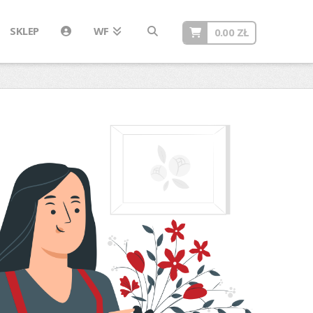
SKLEP
WF
0.00
ZŁ