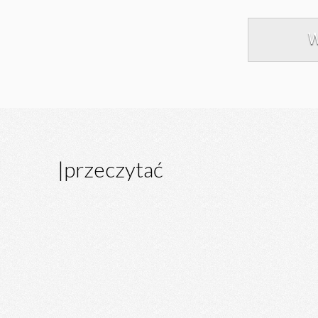
W
T
|
przeczytać