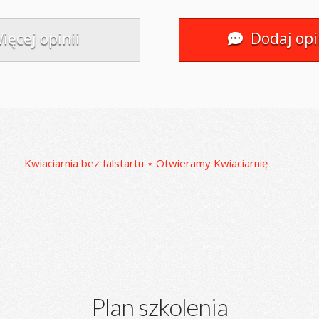
ięcej opinii
Dodaj opi
Kwiaciarnia bez falstartu ⋆ Otwieramy Kwiaciarnię
Plan szkolenia