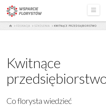
Naw
START
EDUKACJA
SZKOLENIA
KWITNĄCE PRZEDSIĘBIORSTWO
Kwitnące
przedsiębiorstw
Co florysta wiedzieć