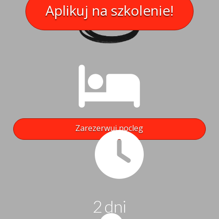
Aplikuj na szkolenie!
Zarezerwuj nocleg
2 dni