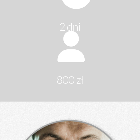
2 dni
800 zł