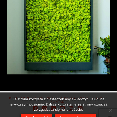
REGULAMIN SKLEPU
POLITYKA PRYWATNOŚCI I COOKIES
Ta strona korzysta z ciasteczek aby świadczyć usługi na
KONTAKT
najwyższym poziomie. Dalsze korzystanie ze strony oznacza,
że zgadzasz się na ich użycie.
Facebook
X
LinkedIn
YouTube
Instagram
Pinterest