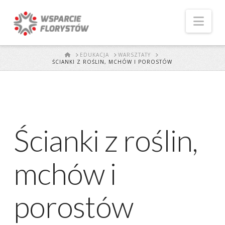
Naw
START
EDUKACJA
WARSZTATY
ŚCIANKI Z ROŚLIN, MCHÓW I POROSTÓW
Ścianki z roślin,
mchów i
porostów