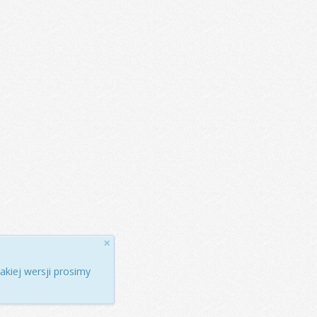
×
kiej wersji prosimy