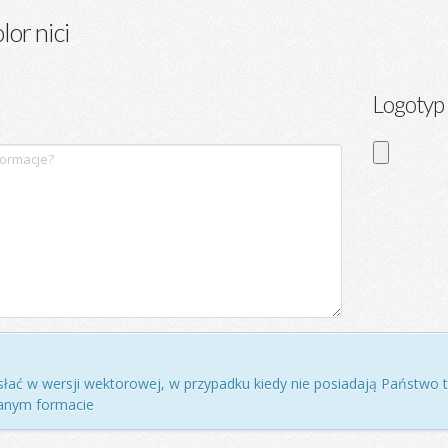
lor nici
Logotyp
łać w wersji wektorowej, w przypadku kiedy nie posiadają Państwo ta
danym formacie