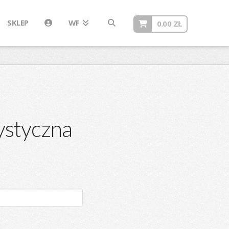
SKLEP
WF
0.00
ZŁ
ystyczna