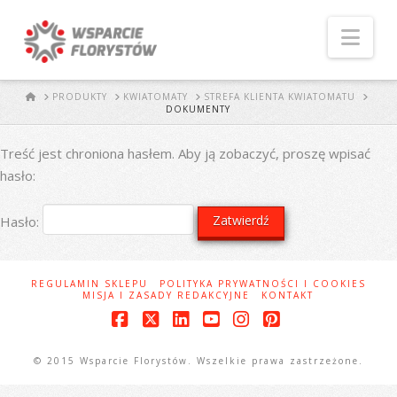
Naw
START
PRODUKTY
KWIATOMATY
STREFA KLIENTA KWIATOMATU
DOKUMENTY
Treść jest chroniona hasłem. Aby ją zobaczyć, proszę wpisać
hasło:
Hasło:
REGULAMIN SKLEPU
POLITYKA PRYWATNOŚCI I COOKIES
MISJA I ZASADY REDAKCYJNE
KONTAKT
Facebook
X
LinkedIn
YouTube
Instagram
Pinterest
© 2015 Wsparcie Florystów. Wszelkie prawa zastrzeżone.