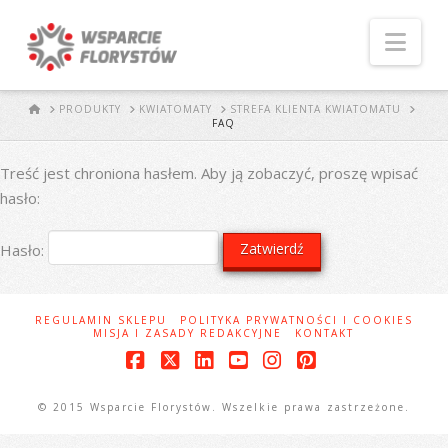
Naw
START
PRODUKTY
KWIATOMATY
STREFA KLIENTA KWIATOMATU
FAQ
Treść jest chroniona hasłem. Aby ją zobaczyć, proszę wpisać
hasło:
Hasło:
REGULAMIN SKLEPU
POLITYKA PRYWATNOŚCI I COOKIES
MISJA I ZASADY REDAKCYJNE
KONTAKT
Facebook
X
LinkedIn
YouTube
Instagram
Pinterest
© 2015 Wsparcie Florystów. Wszelkie prawa zastrzeżone.