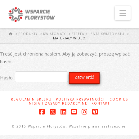
Naw
START
PRODUKTY
KWIATOMATY
STREFA KLIENTA KWIATOMATU
MATERIAŁY WIDEO
Treść jest chroniona hasłem. Aby ją zobaczyć, proszę wpisać
hasło:
Hasło:
REGULAMIN SKLEPU
POLITYKA PRYWATNOŚCI I COOKIES
MISJA I ZASADY REDAKCYJNE
KONTAKT
Facebook
X
LinkedIn
YouTube
Instagram
Pinterest
© 2015 Wsparcie Florystów. Wszelkie prawa zastrzeżone.