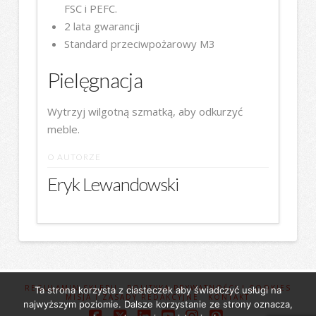
FSC i PEFC.
2 lata gwarancji
Standard przeciwpożarowy M3
Pielęgnacja
Wytrzyj wilgotną szmatką, aby odkurzyć
meble.
O AUTORZE
Eryk Lewandowski
REGULAMIN SKLEPU
POLITYKA PRYWATNOŚCI I COOKIES
Ta strona korzysta z ciasteczek aby świadczyć usługi na
MISJA I ZASADY REDAKCYJNE
KONTAKT
najwyższym poziomie. Dalsze korzystanie ze strony oznacza,