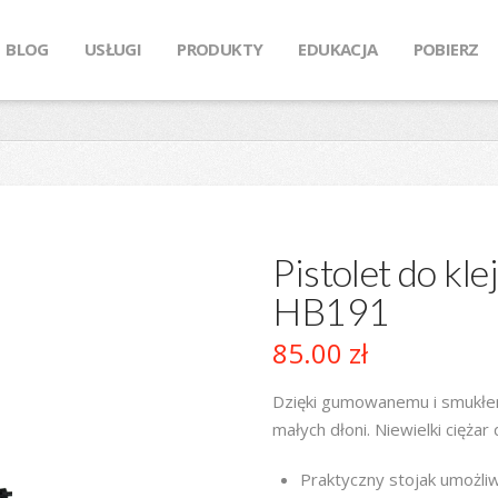
BLOG
USŁUGI
PRODUKTY
EDUKACJA
POBIERZ
Pistolet do kle
HB191
85.00
zł
Dzięki gumowanemu i smukłem
małych dłoni. Niewielki ciężar
Praktyczny stojak umożli