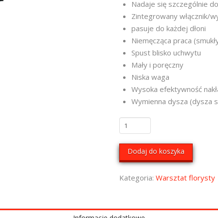
Nadaje się szczególnie do 
Zintegrowany włącznik/wy
pasuje do każdej dłoni
Niemęcząca praca (smukł
Spust blisko uchwytu
Mały i poręczny
Niska waga
Wysoka efektywność nakł
Wymienna dysza (dysza 
ilość
Pistolet
do
Dodaj do koszyka
klejenia
na
Kategoria:
Warsztat florysty
gorąco
HB191
Informacje dodatkowe