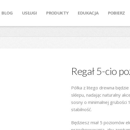
BLOG
USŁUGI
PRODUKTY
EDUKACJA
POBIERZ
Regał 5-cio p
Półka z litego drewna będzie
sklepu, nadając naturalny ak
sosny o minimalnej grubości
stabilność.
Będziesz miał 5 poziomów ek
przechowywania, aby zoptym