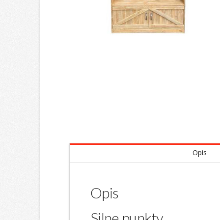
Opis
Opis
Silne punkty