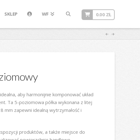
SKLEP
WF
0.00
ZŁ
oziomowy
 idealna, aby harmonijnie komponować układ
cent. Ta 5-poziomowa półka wykonana z litej
 18 mm zapewni idealną wytrzymałość i
spozycji produktów, a także miejsce do
alizować powierzchnie handlowe.