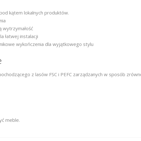
pod kątem lokalnych produktów.
nia
ą wytrzymałość
łatwej instalacji
nikowe wykończenia dla wyjątkowego stylu
e
 pochodzącego z lasów FSC i PEFC zarządzanych w sposób zrów
yć meble.