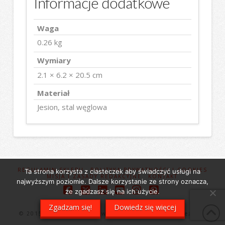
Informacje dodatkowe
Waga
0.26 kg
Wymiary
2.1 × 6.2 × 20.5 cm
Materiał
Jesion, stal węglowa
REGULAMIN SKLEPU
POLITYKA PRYWATNOŚCI I COOKIES
Ta strona korzysta z ciasteczek aby świadczyć usługi na
MISJA I ZASADY REDAKCYJNE
KONTAKT
najwyższym poziomie. Dalsze korzystanie ze strony oznacza,
że zgadzasz się na ich użycie.
Facebook
X
LinkedIn
YouTube
Instagram
Pinterest
Zgadzam się!
Dowiedz się więcej
© 2015 Wsparcie Florystów. Wszelkie prawa zastrzeżone.