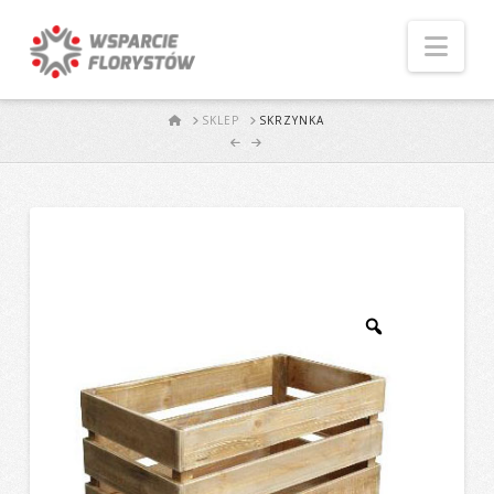
Naw
START
SKLEP
SKRZYNKA