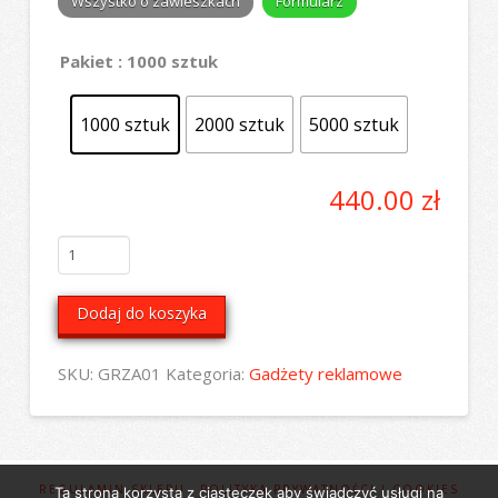
Wszystko o zawieszkach
Formularz
Pakiet
: 1000 sztuk
1000 sztuk
2000 sztuk
5000 sztuk
440.00
zł
ilość
Zawieszka
do
Dodaj do koszyka
bukietu
SKU:
GRZA01
Kategoria:
Gadżety reklamowe
REGULAMIN SKLEPU
POLITYKA PRYWATNOŚCI I COOKIES
Ta strona korzysta z ciasteczek aby świadczyć usługi na