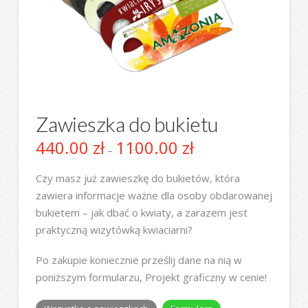
Zawieszka do bukietu
440.00
zł
1100.00
zł
Zakres
–
cen:
od
440.00 zł
Czy masz już zawieszkę do bukietów, która
do
zawiera informacje ważne dla osoby obdarowanej
1100.00 zł
bukietem – jak dbać o kwiaty, a zarazem jest
praktyczną wizytówką kwiaciarni?
Po zakupie koniecznie prześlij dane na nią w
poniższym formularzu, Projekt graficzny w cenie!