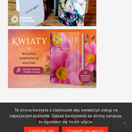
REGULAMIN SKLEPU
POLITYKA PRYWATNOŚCI I COOKIES
Ta strona korzysta z ciasteczek aby świadczyć usługi na
MISJA I ZASADY REDAKCYJNE
KONTAKT
najwyższym poziomie. Dalsze korzystanie ze strony oznacza,
że zgadzasz się na ich użycie.
Facebook
X
LinkedIn
YouTube
Instagram
Pinterest
Zgadzam się!
Dowiedz się więcej