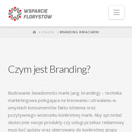
Naw
START
USŁUGI
BRANDING KWIACIARNI
Czym jest Branding?
Budowanie świadomości marki (ang. branding) – technika
marketingowa polegająca na kreowaniu i utrwalaniu w
umysłach konsumentów faktu istnienia oraz
pozytywnego wizerunku konkretnej marki. Aby sprzedać
skutecznie swoje produkty czy usługi przekaz reklamowy
musi być spójny oraz skierowany do konkretnej grupy