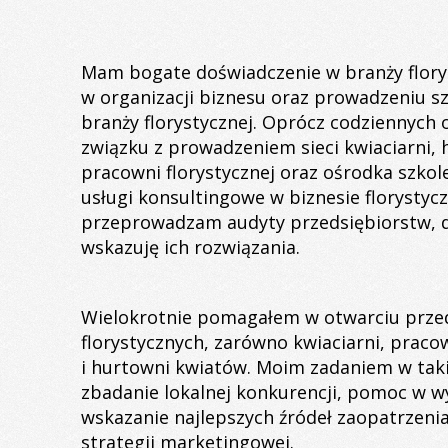
Mam bogate doświadczenie w branży florys
w organizacji biznesu oraz prowadzeniu 
branży florystycznej. Oprócz codziennych
związku z prowadzeniem sieci kwiaciarni,
pracowni florystycznej oraz ośrodka szko
usługi konsultingowe w biznesie florysty
przeprowadzam audyty przedsiębiorstw, d
wskazuję ich rozwiązania.
Wielokrotnie pomagałem w otwarciu prze
florystycznych, zarówno kwiaciarni, pracow
i hurtowni kwiatów. Moim zadaniem w tak
zbadanie lokalnej konkurencji, pomoc w wy
wskazanie najlepszych źródeł zaopatrzeni
strategii marketingowej.