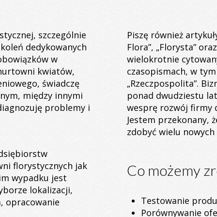
tycznej, szczególnie
Piszę również artyku
szkoleń dedykowanych
Flora”, „Florysta” or
 obowiązków w
wielokrotnie cytowan
 hurtowni kwiatów,
czasopismach, w tym 
leniowego, świadczę
„Rzeczpospolita”. Biz
cznym, między innymi
ponad dwudziestu lat
iagnozuję problemy i
wesprę rozwój firmy 
Jestem przekonany, 
zdobyć wielu nowych 
dsiębiorstw
ni florystycznych jak
Co możemy zro
im wypadku jest
borze lokalizacji,
Testowanie prod
a, opracowanie
Porównywanie ofe