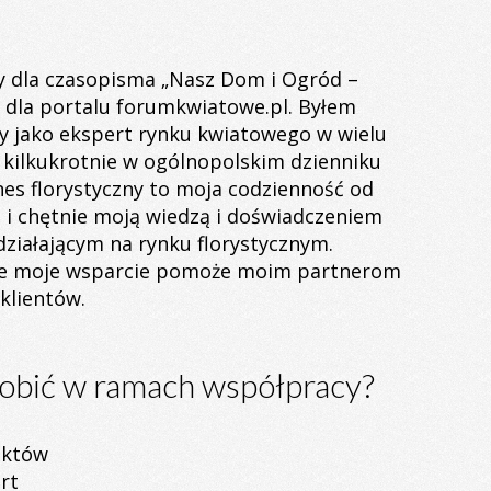
ły dla czasopisma „Nasz Dom i Ogród –
az dla portalu forumkwiatowe.pl. Byłem
y jako ekspert rynku kwiatowego w wielu
kilkukrotnie w ogólnopolskim dzienniku
nes florystyczny to moja codzienność od
 i chętnie moją wiedzą i doświadczeniem
działającym na rynku florystycznym.
że moje wsparcie pomoże moim partnerom
klientów.
bić w ramach współpracy?
uktów
rt