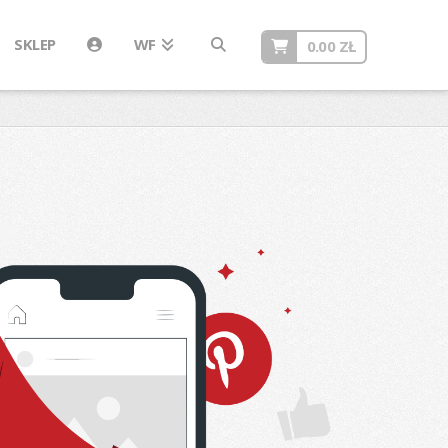
SKLEP
WF
0.00
ZŁ