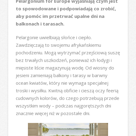
Pelargonium for Europe wyjaśniają czym jest
to spowodowane i podpowiadają co zrobić,
aby pomóc im przetrwać upalne dni na
balkonach i tarasach.
Pelargonie uwielbiają słońce i ciepło.
Zawdzięczają to swojemu afrykańskiemu
pochodzeniu. Mogą wytrzymać przejściową suszę
bez trwałych uszkodzeń, ponieważ ich łodygi i
mięsiste liście magazynują wodę. Od wiosny do
jesieni zamieniają balkony i tarasy w barwny
ocean kwiatów, który nie wymaga specjalnej
troski i wysiłku. Kwitną obficie i cieszą oczy feerią
cudownych kolorów, do czego potrzebują przede
wszystkim wody – podczas najgorętszych dni
znacznie więcej niż w pozostałe dni.