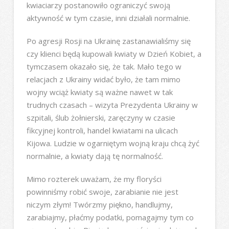
kwiaciarzy postanowiło ograniczyć swoją
aktywność w tym czasie, inni działali normalnie.
Po agresji Rosji na Ukrainę zastanawialiśmy się
czy klienci będą kupowali kwiaty w Dzień Kobiet, a
tymczasem okazało się, że tak. Mało tego w
relacjach z Ukrainy widać było, że tam mimo
wojny wciąż kwiaty są ważne nawet w tak
trudnych czasach – wizyta Prezydenta Ukrainy w
szpitali, ślub żołnierski, zaręczyny w czasie
fikcyjnej kontroli, handel kwiatami na ulicach
Kijowa. Ludzie w ogarniętym wojną kraju chcą żyć
normalnie, a kwiaty dają tę normalność.
Mimo rozterek uważam, że my floryści
powinniśmy robić swoje, zarabianie nie jest
niczym złym! Twórzmy piękno, handlujmy,
zarabiajmy, płaćmy podatki, pomagajmy tym co