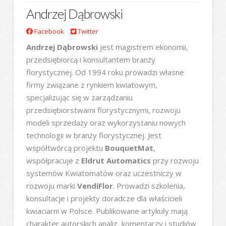
Andrzej Dąbrowski
Facebook
Twitter
Andrzej Dąbrowski
jest magistrem ekonomii,
przedsiębiorcą i konsultantem branży
florystycznej. Od 1994 roku prowadzi własne
firmy związane z rynkiem kwiatowym,
specjalizując się w zarządzaniu
przedsiębiorstwami florystycznymi, rozwoju
modeli sprzedaży oraz wykorzystaniu nowych
technologii w branży florystycznej. Jest
współtwórcą projektu
BouquetMat
,
współpracuje z
Eldrut Automatics
przy rozwoju
systemów Kwiatomatów oraz uczestniczy w
rozwoju marki
VendiFlor
. Prowadzi szkolenia,
konsultacje i projekty doradcze dla właścicieli
kwiaciarni w Polsce. Publikowane artykuły mają
charakter autorskich analiz, komentarzy i studiów