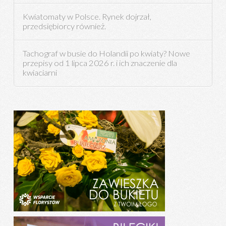
Kwiatomaty w Polsce. Rynek dojrzał,
przedsiębiorcy również.
Tachograf w busie do Holandii po kwiaty? Nowe
przepisy od 1 lipca 2026 r. i ich znaczenie dla
kwiaciarni