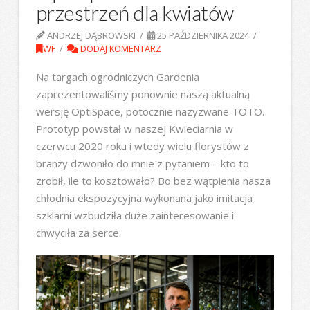
przestrzeń dla kwiatów
ANDRZEJ DĄBROWSKI
25 PAŹDZIERNIKA 2024
WF
DODAJ KOMENTARZ
Na targach ogrodniczych Gardenia
zaprezentowaliśmy ponownie naszą aktualną
wersję OptiSpace, potocznie nazyzwane TOTO.
Prototyp powstał w naszej Kwieciarnia w
czerwcu 2020 roku i wtedy wielu florystów z
branży dzwoniło do mnie z pytaniem – kto to
zrobił, ile to kosztowało? Bo bez wątpienia nasza
chłodnia ekspozycyjna wykonana jako imitacja
szklarni wzbudziła duże zainteresowanie i
chwyciła za serce.