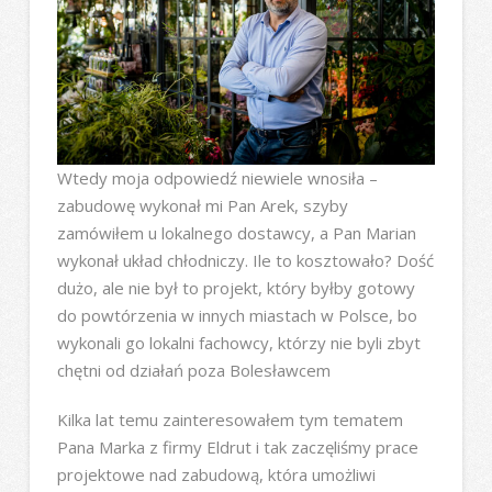
Wtedy moja odpowiedź niewiele wnosiła –
zabudowę wykonał mi Pan Arek, szyby
zamówiłem u lokalnego dostawcy, a Pan Marian
wykonał układ chłodniczy. Ile to kosztowało? Dość
dużo, ale nie był to projekt, który byłby gotowy
do powtórzenia w innych miastach w Polsce, bo
wykonali go lokalni fachowcy, którzy nie byli zbyt
chętni od działań poza Bolesławcem
Kilka lat temu zainteresowałem tym tematem
Pana Marka z firmy Eldrut i tak zaczęliśmy prace
projektowe nad zabudową, która umożliwi