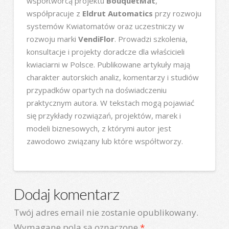
współtwórcą projektu
BouquetMat
,
współpracuje z
Eldrut Automatics
przy rozwoju
systemów Kwiatomatów oraz uczestniczy w
rozwoju marki
VendiFlor
. Prowadzi szkolenia,
konsultacje i projekty doradcze dla właścicieli
kwiaciarni w Polsce. Publikowane artykuły mają
charakter autorskich analiz, komentarzy i studiów
przypadków opartych na doświadczeniu
praktycznym autora. W tekstach mogą pojawiać
się przykłady rozwiązań, projektów, marek i
modeli biznesowych, z którymi autor jest
zawodowo związany lub które współtworzy.
Dodaj komentarz
Twój adres email nie zostanie opublikowany.
Wymagane pola są oznaczone
*