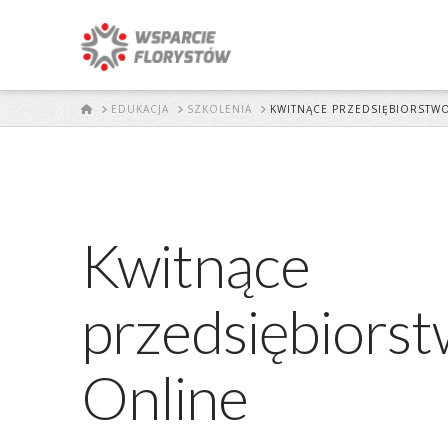
START
EDUKACJA
SZKOLENIA
KWITNĄCE PRZEDSIĘBIORSTWO
Kwitnące
przedsiębiorst
Online