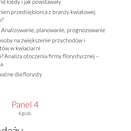
nd kiedy i jak powstawały
ien przedsiębiorca z branży kwiatowej
n?
: Analizowanie, planowanie, prognozowanie
osoby na zwiększenie przychodów i
tów w kwiaciarni
? Analiza otoczenia firmy florystycznej –
ia
ażne dla florysty
Panel 4
4 godz.
edaży