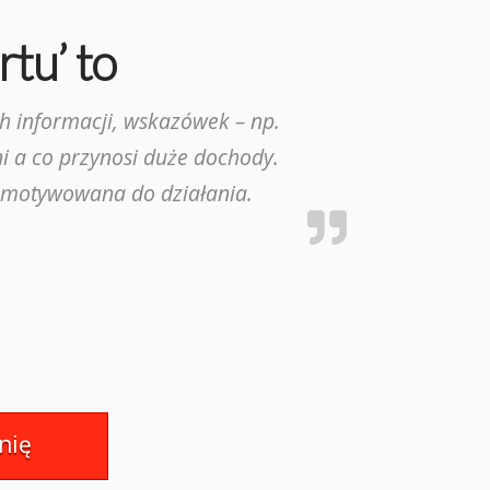
rtu’ to
ch informacji, wskazówek – np.
i a co przynosi duże dochody.
 zmotywowana do działania.
nię