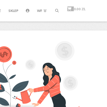
0.00
ZŁ
Z
SKLEP
WF