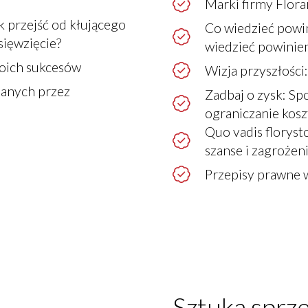
Marki firmy Flora
 przejść od kłującego
Co wiedzieć powin
sięwzięcie?
wiedzieć powinie
moich sukcesów
Wizja przyszłości
ianych przez
Zadbaj o zysk: Sp
ograniczanie kosz
Quo vadis florysto
szanse i zagrożen
Przepisy prawne w
Sztuka sprz