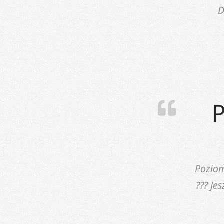
D
P
Pozio
??? Je