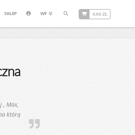
SKLEP
WF
0.00
ZŁ
czna
j , Max,
na którą