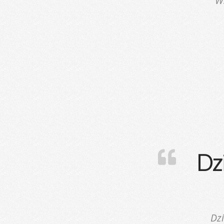
W
Dzi
Dzi