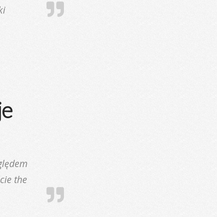
ki
je
ględem
cie the