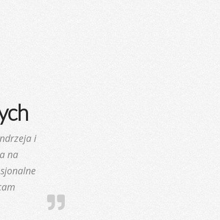
ych
ndrzeja i
ja na
esjonalne
ecam