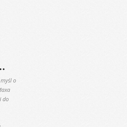
…
 myśl o
Maxa
i do