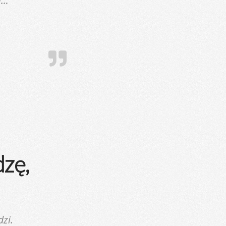
i…
dzę,
dzi.