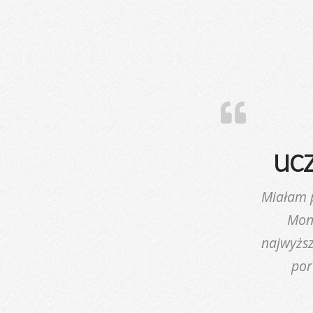
uc
Miałam p
Moni
najwyższ
por