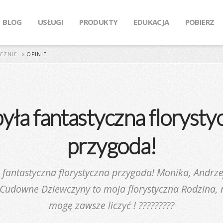
BLOG
USŁUGI
PRODUKTY
EDUKACJA
POBIERZ
CZNIE
OPINIE
była fantastyczna florysty
przygoda!
 fantastyczna florystyczna przygoda! Monika, Andrze
 Cudowne Dziewczyny to moja florystyczna Rodzina, 
mogę zawsze liczyć ! ?????????