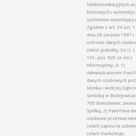
telekomunikacyjnych u
końcowych i automatyc
systemów wywołujących
Zgodnie z art. 24 ust. 
dnia 29 sierpnia 1997 r.
ochronie danych osob
(tekst jednolity: Dz.U. z
101, poz. 926 ze zm.)
informujemy, iż: 1)
Administratorem Pani/
danych osobowych jest
Monika i Andrzej Dąbrow
siedzibą w Bożejowicac
700 Bolesławiec zwana 
Spółką, 2) Pani/Pana d
osobowe przetwarzan
celach zapisu na szkole
celach marketingu