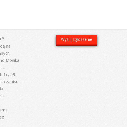
 *
dę na
anych
nd Monika
. z
h 1c, 59-
ach zapisu
ia
za
 sms,
ez