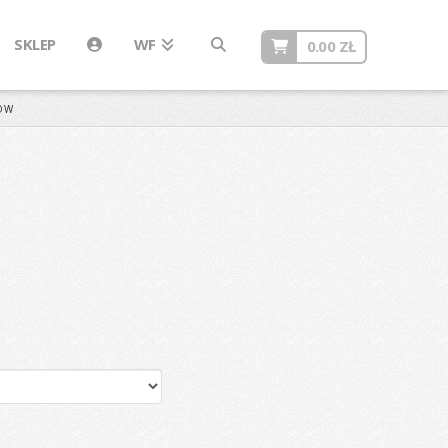
SKLEP
WF
0.00
ZŁ
ÓW