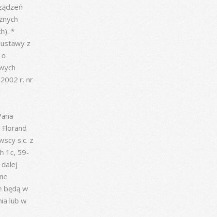
rządzeń
znych
). *
1 ustawy z
 o
owych
 2002 r. nr
Pana
 Florand
scy s.c. z
h 1c, 59-
dalej
ane
e będą w
nia lub w