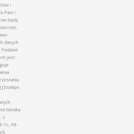
tów i
ła Pani /
 nie będą
biorcom,
rawo
ch danych
) Podanie
ch jest
guje
ienia
rzestania
]
[tooltips
anych
nd Monika
. z
h 1c, 59-
ach