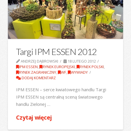
Targi IPM ESSEN 2012
ANDRZEJ DĄBROWSKI
18 LUTEGO 2012
IPM ESSEN
,
RYNEK EUROPEJSKI
,
RYNEK POLSKI
,
RYNEK ZAGRANICZNY
,
WF
,
WYWIADY
DODAJ KOMENTARZ
IPM ESSEN – serce kwiatowego handlu Targi
IPM ESSEN są centralną sceną światowego
handlu Zielonej …
Czytaj więcej