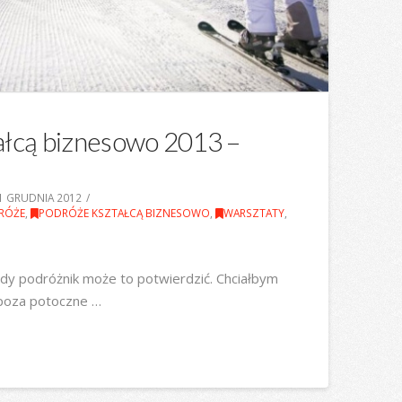
ałcą biznesowo 2013 –
1 GRUDNIA 2012
RÓŻE
,
PODRÓŻE KSZTAŁCĄ BIZNESOWO
,
WARSZTATY
,
żdy podróżnik może to potwierdzić. Chciałbym
 poza potoczne …