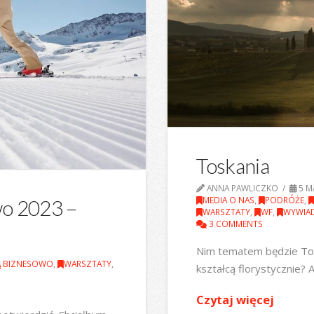
Toskania
ANNA PAWLICZKO
5 M
MEDIA O NAS
,
PODRÓŻE
,
wo 2023 –
WARSZTATY
,
WF
,
WYWIA
3 COMMENTS
Nim tematem będzie Tos
Ą BIZNESOWO
,
WARSZTATY
,
kształcą florystycznie?
Czytaj więcej