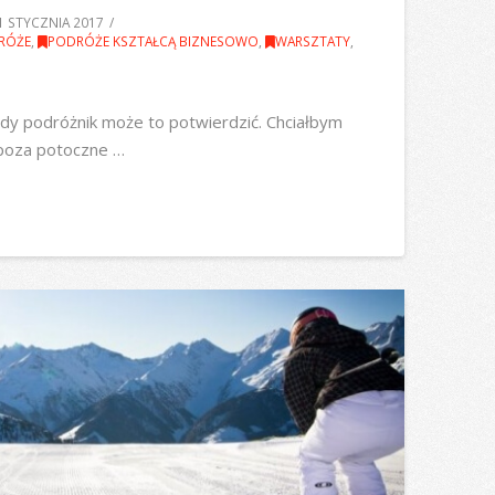
1 STYCZNIA 2017
RÓŻE
,
PODRÓŻE KSZTAŁCĄ BIZNESOWO
,
WARSZTATY
,
żdy podróżnik może to potwierdzić. Chciałbym
 poza potoczne …