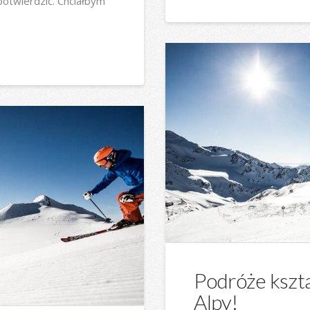
potwierdzić. Chciałbym
Podróże kszt
Alpy!