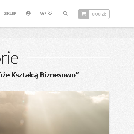
SKLEP
WF
0.00
ZŁ
rie
óże Kształcą Biznesowo”