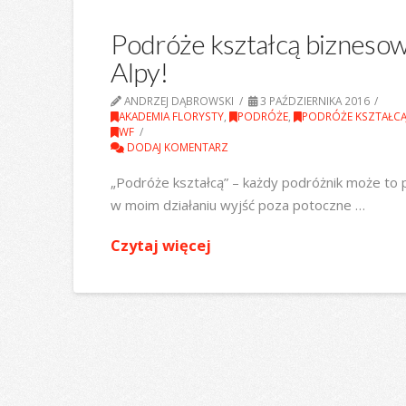
Podróże kształcą bizneso
Alpy!
ANDRZEJ DĄBROWSKI
3 PAŹDZIERNIKA 2016
AKADEMIA FLORYSTY
,
PODRÓŻE
,
PODRÓŻE KSZTAŁC
WF
DODAJ KOMENTARZ
„Podróże kształcą” – każdy podróżnik może to 
w moim działaniu wyjść poza potoczne …
Czytaj więcej