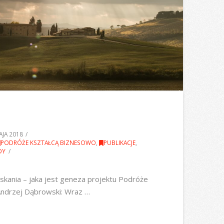
AJA 2018
PODRÓŻE KSZTAŁCĄ BIZNESOWO
,
PUBLIKACJE
,
DY
kania – jaka jest geneza projektu Podróże
 Andrzej Dąbrowski: Wraz …