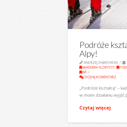
Podróże kszt
Alpy!
ANDRZEJ DĄBROWSKI
AKADEMIA FLORYSTY
,
POD
WF
DODAJ KOMENTARZ
„Podróże kształcą” – ka
w moim działaniu wyjść
Czytaj więcej