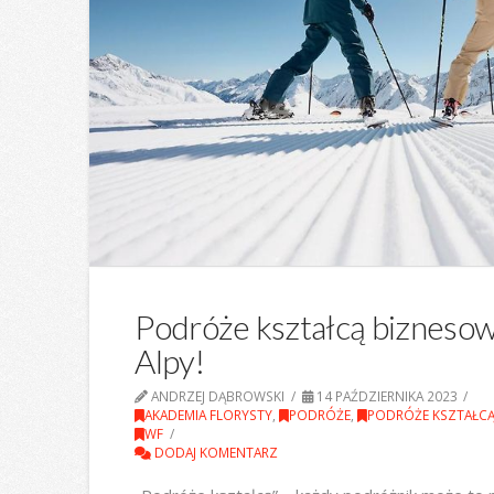
Podróże kształcą bizneso
Alpy!
ANDRZEJ DĄBROWSKI
14 PAŹDZIERNIKA 2023
AKADEMIA FLORYSTY
,
PODRÓŻE
,
PODRÓŻE KSZTAŁC
WF
DODAJ KOMENTARZ