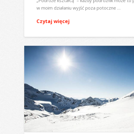
„Podróże kształcą” – każdy podróżnik może to 
w moim działaniu wyjść poza potoczne …
Czytaj więcej