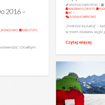
ANDRZEJ DĄBROWSKI
AKADEMIA FLORYSTY
,
POD
wo 2016 –
WF
DODAJ KOMENTARZ
„Podróże kształcą” – ka
Ą BIZNESOWO
,
WARSZTATY
,
w moim działaniu wyjść
Czytaj więcej
potwierdzić. Chciałbym