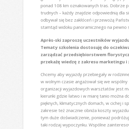
ponad 108 km oznakowanych tras. Dobrze pod
trudnych – każdy znajdzie odpowiednią dla s
odbywał się bez zakłóceń i przewożą Państ
stamtąd widoku panoramicznego na pewno s
Après-ski zaproszę uczestników wyjazdu 
Tematy szkolenia dostosuję do oczekiw
zarządzać przedsiębiorstwem florystyc
przekażę wiedzę z zakresu marketingu i
Chcemy aby wyjazdy przebiegały w rodzinnej
w wolnym czasie angażował się we wspólny
organizacji wyjazdowych warsztatów jest 
kierunki gdzie łatwo i w miarę tanio można 
pięknych, klimatycznych domach, w cichej i 
zakresie też znacznie obniża koszty wyjazdu
tym duże doświadczenie, ponieważ podróżują
taki rodzaj wypoczynku. Wspólne zaintereso