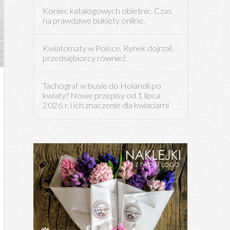
Koniec katalogowych obietnic. Czas
na prawdziwe bukiety online.
Kwiatomaty w Polsce. Rynek dojrzał,
przedsiębiorcy również.
Tachograf w busie do Holandii po
kwiaty? Nowe przepisy od 1 lipca
2026 r. i ich znaczenie dla kwiaciarni