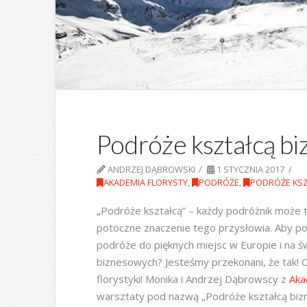
Podróże kształcą b
ANDRZEJ DĄBROWSKI
1 STYCZNIA 2017
AKADEMIA FLORYSTY
,
PODRÓŻE
,
PODRÓŻE KS
„Podróże kształcą” – każdy podróżnik może t
potoczne znaczenie tego przysłowia. Aby pod
podróże do pięknych miejsc w Europie i na ś
biznesowych? Jesteśmy przekonani, że tak! O
florystyki! Monika i Andrzej Dąbrowscy z
Aka
warsztaty pod nazwą „Podróże kształcą bi