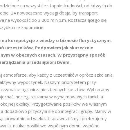
zielone na wszystkie stopnie trudności, od łatwych do
iebie. 24 nowoczesne wyciągi dbają, by transport
wa na wysokość do 3.200 m n.p.m. Roztaczającego się
zybko nie zapomnicie.
na korepetycje z wiedzy o biznesie florystycznym.
ań uczestników. Podpowiem jak skutecznie
znym w obecnych czasach. W przystępny sposób
 zarządzania przedsiębiorstwem.
 atmosferze, aby każdy z uczestników oprócz szkolenia,
 aktywny wypoczynek. Naszym priorytetem przy
maksymalne ograniczanie zbędnych kosztów. Wybieramy
dojechać, noclegi szukamy w wynajmowanych tanich a
spokojnej okolicy. Przygotowanie posiłków we własnym
 a dodatkowo przyczyni się do integracji grupy. Mamy w
c prywatnie od wielu lat sprawdziliśmy i preferujemy
wania, nauka, posiłki we wspólnym domu, wspólne