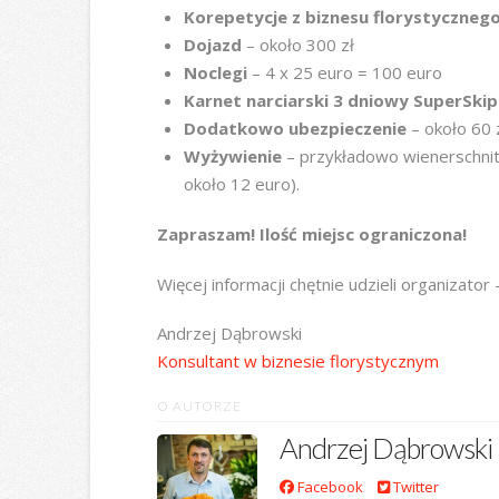
Korepetycje z biznesu florystyczneg
Dojazd
– około 300 zł
Noclegi
– 4 x 25 euro = 100 euro
Karnet narciarski 3 dniowy SuperSki
Dodatkowo ubezpieczenie
– około 60 
Wyżywienie
– przykładowo wienerschnitz
około 12 euro).
Zapraszam! Ilość miejsc ograniczona!
Więcej informacji chętnie udzieli organizato
Andrzej Dąbrowski
Konsultant w biznesie florystycznym
O AUTORZE
Andrzej Dąbrowski
Facebook
Twitter