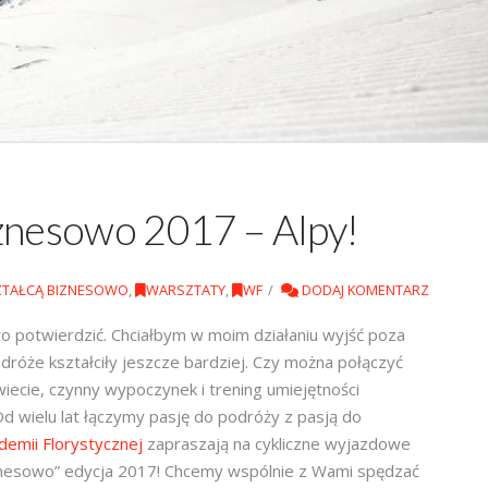
iznesowo 2017 – Alpy!
ZTAŁCĄ BIZNESOWO
,
WARSZTATY
,
WF
DODAJ KOMENTARZ
o potwierdzić. Chciałbym w moim działaniu wyjść poza
róże kształciły jeszcze bardziej. Czy można połączyć
wiecie, czynny wypoczynek i trening umiejętności
d wielu lat łączymy pasję do podróży z pasją do
demii Florystycznej
zapraszają na cykliczne wyjazdowe
znesowo” edycja 2017! Chcemy wspólnie z Wami spędzać