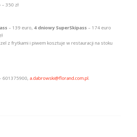
o
– 350 zł
pass
– 139 euro,
4 dniowy SuperSkipass
– 174 euro
zł
el z frytkami i piwem kosztuje w restauracji na stoku
r – 601375900,
a.dabrowski@florand.com.pl
.