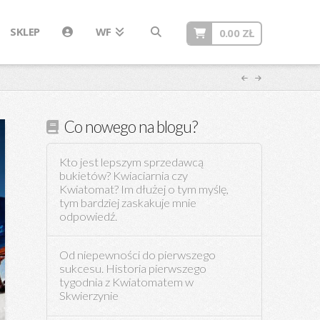
SKLEP
WF
0.00
ZŁ
Co nowego na blogu?
Kto jest lepszym sprzedawcą
bukietów? Kwiaciarnia czy
Kwiatomat? Im dłużej o tym myślę,
tym bardziej zaskakuje mnie
odpowiedź.
Od niepewności do pierwszego
sukcesu. Historia pierwszego
tygodnia z Kwiatomatem w
Skwierzynie