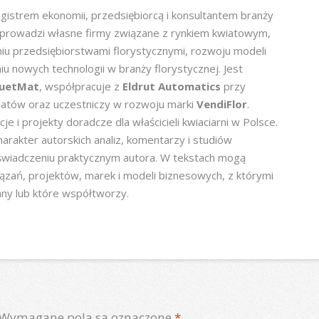
gistrem ekonomii, przedsiębiorcą i konsultantem branży
 prowadzi własne firmy związane z rynkiem kwiatowym,
aniu przedsiębiorstwami florystycznymi, rozwoju modeli
u nowych technologii w branży florystycznej. Jest
uetMat
, współpracuje z
Eldrut Automatics
przy
tów oraz uczestniczy w rozwoju marki
VendiFlor
.
je i projekty doradcze dla właścicieli kwiaciarni w Polsce.
arakter autorskich analiz, komentarzy i studiów
wiadczeniu praktycznym autora. W tekstach mogą
iązań, projektów, marek i modeli biznesowych, z którymi
ny lub które współtworzy.
Wymagane pola są oznaczone
*