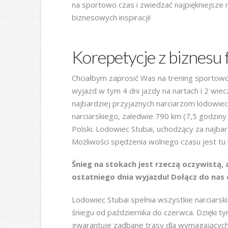
na sportowo czas i zwiedzać najpiękniejsze 
biznesowych inspiracji!
Korepetycje z biznesu
Chciałbym zaprosić Was na trening sportowo
wyjazd w tym 4 dni jazdy na nartach i 2 wie
najbardziej przyjaznych narciarzom lodowiec 
narciarskiego, zaledwie 790 km (7,5 godzin
Polski. Lodowiec Stubai, uchodzący za najba
Możliwości spędzenia wolnego czasu jest tu b
Śnieg na stokach jest rzeczą oczywistą,
ostatniego dnia wyjazdu! Dołącz do nas 
Lodowiec Stubai spełnia wszystkie narciarsk
śniegu od października do czerwca. Dzięki ty
gwarantuje zadbane trasy dla wymagających 