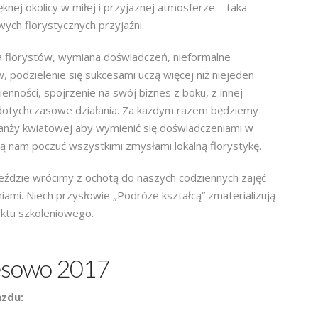
ej okolicy w miłej i przyjaznej atmosferze – taka
ych florystycznych przyjaźni.
a florystów, wymiana doświadczeń, nieformalne
podzielenie się sukcesami uczą więcej niż niejeden
ienności, spojrzenie na swój biznes z boku, z innej
otychczasowe działania. Za każdym razem będziemy
 branży kwiatowej aby wymienić się doświadczeniami w
ą nam poczuć wszystkimi zmysłami lokalną florystykę.
eździe wrócimy z ochotą do naszych codziennych zajęć
iami. Niech przysłowie „Podróże kształcą” zmaterializują
ektu szkoleniowego.
nesowo 2017
azdu: