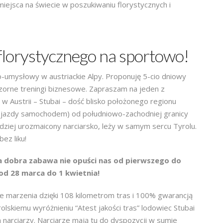
miejsca na świecie w poszukiwaniu florystycznych i
 florystycznego na sportowo!
-umysłowy w austriackie Alpy. Proponuję 5-cio dniowy
czorne treningi biznesowe. Zapraszam na jeden z
w Austrii – Stubai – dość blisko położonego regionu
y jazdy samochodem) od południowo-zachodniej granicy
rdziej urozmaicony narciarsko, leży w samym sercu Tyrolu.
ez liku!
 a dobra zabawa nie opuści nas od pierwszego do
od 28 marca do 1 kwietnia!
ie marzenia dzięki 108 kilometrom tras i 100% gwarancją
rolskiemu wyróżnieniu “Atest jakości tras” lodowiec Stubai
narciarzy. Narciarze mają tu do dyspozycji w sumie