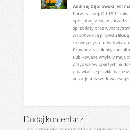
Andrzej Dąbrowski
jest ma
florystycznej. Od 1994 roku
specjalizując się w zarządz
sprzedaży oraz wykorzystani
współtwórcą projektu
Bouq
rozwoju systemów Kwiatoma
Prowadzi szkolenia, konsultac
Publikowane artykuły mają ch
przypadków opartych na doś
pojawiać się przykłady rozw
autor jest zawodowo związa
Dodaj komentarz
Twój adres email nie zostanie opublikowany.