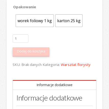
Opakowanie
worek foliowy 1 kg
karton 25 kg
ilość
Klej
termotopliwy
Dodaj do koszyka
hotmelt
Bühnen,
SKU:
Brak danych
Kategoria:
Warsztat florysty
sztyft
długi
12/300mm
Informacje dodatkowe
transparentny
Informacje dodatkowe