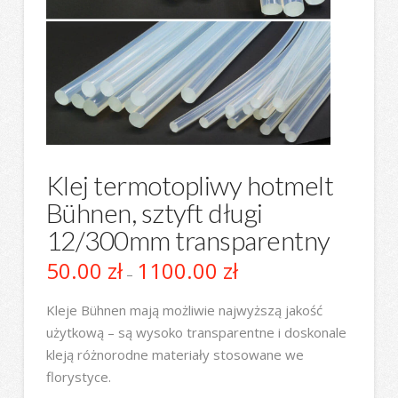
Klej termotopliwy hotmelt
Bühnen, sztyft długi
12/300mm transparentny
50.00
zł
1100.00
zł
Zakres
–
cen:
od
50.00 zł
Kleje Bühnen mają możliwie najwyższą jakość
do
użytkową – są wysoko transparentne i doskonale
1100.00 zł
kleją różnorodne materiały stosowane we
florystyce.