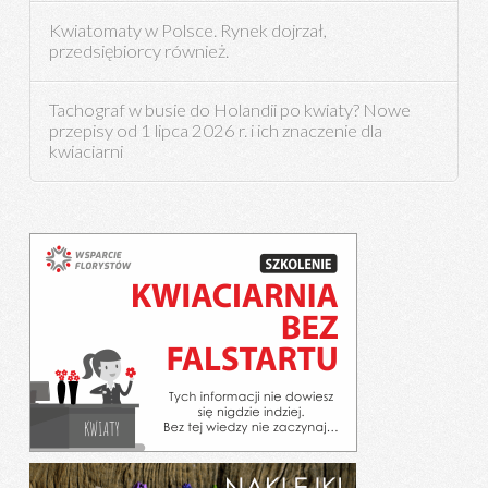
Kwiatomaty w Polsce. Rynek dojrzał,
przedsiębiorcy również.
Tachograf w busie do Holandii po kwiaty? Nowe
przepisy od 1 lipca 2026 r. i ich znaczenie dla
kwiaciarni