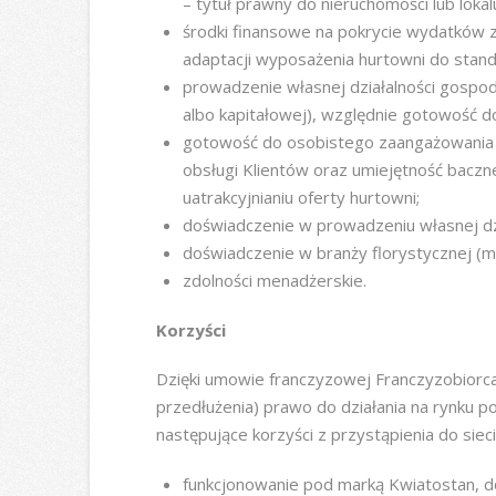
– tytuł prawny do nieruchomości lub loka
środki finansowe na pokrycie wydatków 
adaptacji wyposażenia hurtowni do sta
prowadzenie własnej działalności gospod
albo kapitałowej), względnie gotowość do
gotowość do osobistego zaangażowania s
obsługi Klientów oraz umiejętność baczn
uatrakcyjnianiu oferty hurtowni;
doświadczenie w prowadzeniu własnej dz
doświadczenie w branży florystycznej (mi
zdolności menadżerskie.
Korzyści
Dzięki umowie franczyzowej Franczyzobiorca 
przedłużenia) prawo do działania na rynku 
następujące korzyści z przystąpienia do sieci
funkcjonowanie pod marką Kwiatostan, 