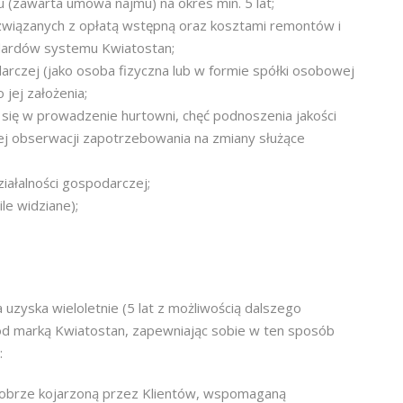
lu (zawarta umowa najmu) na okres min. 5 lat;
związanych z opłatą wstępną oraz kosztami remontów i
ndardów systemu Kwiatostan;
arczej (jako osoba fizyczna lub w formie spółki osobowej
 jej założenia;
ię w prowadzenie hurtowni, chęć podnoszenia jakości
ej obserwacji zapotrzebowania na zmiany służące
iałalności gospodarczej;
le widziane);
uzyska wieloletnie (5 lat z możliwością dalszego
pod marką Kwiatostan, zapewniając sobie w ten sposób
:
dobrze kojarzoną przez Klientów, wspomaganą