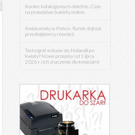
Koniec katalogowych obietnic. Czas
na prawdziwe bukiety online.
Kwiatomaty w Polsce. Rynek dojrzał,
przedsiębiorcy również.
Tachograf w busie do Holandii po
kwiaty? Nowe przepisy od 1 lipca
2026 r. i ich znaczenie dla kwiaciarni