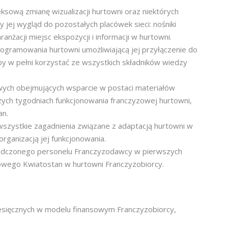
sową zmianę wizualizacji hurtowni oraz niektórych
jej wygląd do pozostałych placówek sieci: nośniki
ranżacji miejsc ekspozycji i informacji w hurtowni.
oprogramowania hurtowni umożliwiającą jej przyłączenie do
y w pełni korzystać ze wszystkich składników wiedzy
wych obejmujących wsparcie w postaci materiałów
szych tygodniach funkcjonowania franczyzowej hurtowni,
an.
wszystkie zagadnienia związane z adaptacją hurtowni w
rganizacją jej funkcjonowania.
adczonego personelu Franczyzodawcy w pierwszych
owego Kwiatostan w hurtowni Franczyzobiorcy.
esięcznych w modelu finansowym Franczyzobiorcy,