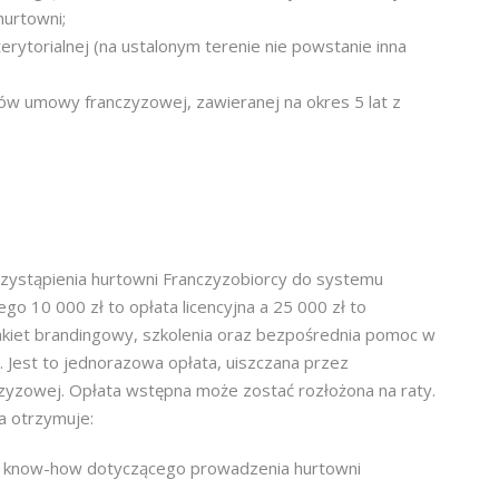
hurtowni;
rytorialnej (na ustalonym terenie nie powstanie inna
isów umowy franczyzowej, zawieranej na okres 5 lat z
zystąpienia hurtowni Franczyzobiorcy do systemu
ego 10 000 zł to opłata licencyjna a 25 000 zł to
akiet brandingowy, szkolenia oraz bezpośrednia pomoc w
. Jest to jednorazowa opłata, uiszczana przez
zyzowej. Opłata wstępna może zostać rozłożona na raty.
a otrzymuje:
o know-how dotyczącego prowadzenia hurtowni