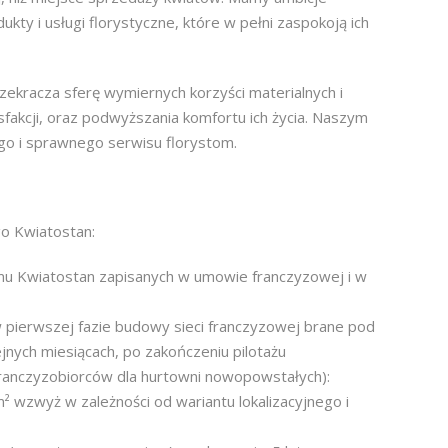
ty i usługi florystyczne, które w pełni zaspokoją ich
zekracza sferę wymiernych korzyści materialnych i
sfakcji, oraz podwyższania komfortu ich życia. Naszym
o i sprawnego serwisu florystom.
o Kwiatostan:
emu Kwiatostan zapisanych w umowie franczyzowej i w
 pierwszej fazie budowy sieci franczyzowej brane pod
ejnych miesiącach, po zakończeniu pilotażu
ranczyzobiorców dla hurtowni nowopowstałych):
m² wzwyż w zależności od wariantu lokalizacyjnego i