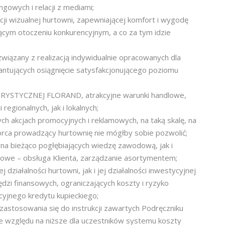
gowych i relacji z mediami;
ji wizualnej hurtowni, zapewniającej komfort i wygodę
cym otoczeniu konkurencyjnym, a co za tym idzie
wiązany z realizacją indywidualnie opracowanych dla
antujących osiągnięcie satysfakcjonującego poziomu
ORYSTYCZNEJ FLORAND, atrakcyjne warunki handlowe,
egionalnych, jak i lokalnych;
ch akcjach promocyjnych i reklamowych, na taką skalę, na
iorca prowadzący hurtownię nie mógłby sobie pozwolić;
 na bieżąco pogłębiających wiedzę zawodową, jak i
sowe – obsługa Klienta, zarządzanie asortymentem;
 działalności hurtowni, jak i jej działalności inwestycyjnej
zi finansowych, ograniczających koszty i ryzyko
cyjnego kredytu kupieckiego;
zastosowania się do instrukcji zawartych Podręczniku
e względu na niższe dla uczestników systemu koszty