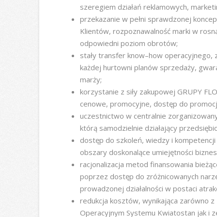
szeregiem działań reklamowych, marketin
przekazanie w pełni sprawdzonej koncepc
Klientów, rozpoznawalność marki w rosną
odpowiedni poziom obrotów;
stały transfer know–how operacyjnego, z
każdej hurtowni planów sprzedaży, gwar
marży;
korzystanie z siły zakupowej GRUPY FL
cenowe, promocyjne, dostęp do promocji r
uczestnictwo w centralnie zorganizowany
którą samodzielnie działający przedsięb
dostęp do szkoleń, wiedzy i kompetencji
obszary doskonalące umiejętności bizne
racjonalizacja metod finansowania bieżącej
poprzez dostęp do zróżnicowanych narzęd
prowadzonej działalności w postaci atrak
redukcja kosztów, wynikająca zarówno z 
Operacyjnym Systemu Kwiatostan jak i z