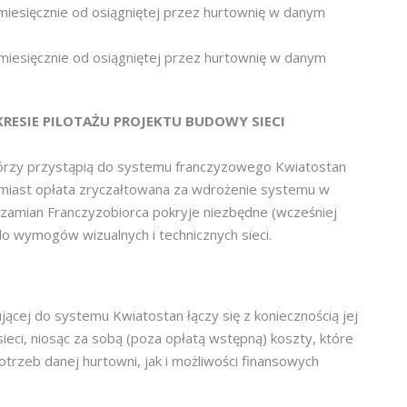
miesięcznie od osiągniętej przez hurtownię w danym
iesięcznie od osiągniętej przez hurtownię w danym
RESIE PILOTAŻU PROJEKTU BUDOWY SIECI
tórzy przystąpią do systemu franczyzowego Kwiatostan
tomiast opłata zryczałtowana za wdrożenie systemu w
 zamian Franczyzobiorca pokryje niezbędne (wcześniej
o wymogów wizualnych i technicznych sieci.
jącej do systemu Kwiatostan łączy się z koniecznością jej
eci, niosąc za sobą (poza opłatą wstępną) koszty, które
otrzeb danej hurtowni, jak i możliwości finansowych