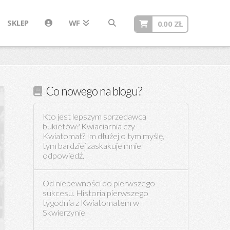
SKLEP
WF
0.00
ZŁ
Co nowego na blogu?
Kto jest lepszym sprzedawcą
bukietów? Kwiaciarnia czy
Kwiatomat? Im dłużej o tym myślę,
tym bardziej zaskakuje mnie
odpowiedź.
Od niepewności do pierwszego
sukcesu. Historia pierwszego
tygodnia z Kwiatomatem w
Skwierzynie