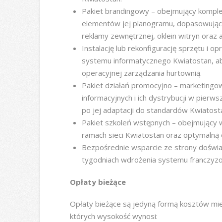
Pakiet brandingowy – obejmujący komplek
elementów jej planogramu, dopasowujący 
reklamy zewnętrznej, oklein witryn oraz a
Instalację lub rekonfigurację sprzętu i 
systemu informatycznego Kwiatostan, ab
operacyjnej zarządzania hurtownią.
Pakiet działań promocyjno – marketingo
informacyjnych i ich dystrybucji w pierw
po jej adaptacji do standardów Kwiatost
Pakiet szkoleń wstępnych – obejmujący 
ramach sieci Kwiatostan oraz optymalną o
Bezpośrednie wsparcie ze strony doświ
tygodniach wdrożenia systemu franczyz
Opłaty bieżące
Opłaty bieżące są jedyną formą kosztów mi
których wysokość wynosi: