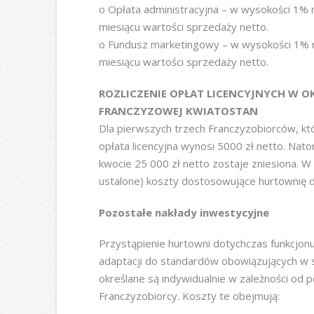
o Opłata administracyjna – w wysokości 1% 
miesiącu wartości sprzedaży netto.
o Fundusz marketingowy – w wysokości 1% m
miesiącu wartości sprzedaży netto.
ROZLICZENIE OPŁAT LICENCYJNYCH W OK
FRANCZYZOWEJ KWIATOSTAN
Dla pierwszych trzech Franczyzobiorców, k
opłata licencyjna wynosi 5000 zł netto. Na
kwocie 25 000 zł netto zostaje zniesiona. W
ustalone) koszty dostosowujące hurtownię d
Pozostałe nakłady inwestycyjne
Przystąpienie hurtowni dotychczas funkcjonu
adaptacji do standardów obowiązujących w si
określane są indywidualnie w zależności od p
Franczyzobiorcy. Koszty te obejmują: