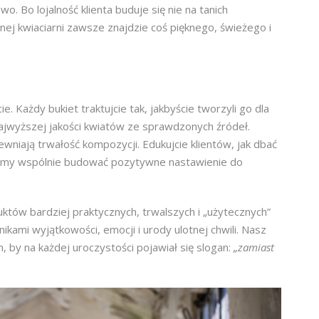
wo. Bo lojalność klienta buduje się nie na tanich
tnej kwiaciarni zawsze znajdzie coś pięknego, świeżego i
ie. Każdy bukiet traktujcie tak, jakbyście tworzyli go dla
najwyższej jakości kwiatów ze sprawdzonych źródeł.
ewniają trwałość kompozycji. Edukujcie klientów, jak dbać
emy wspólnie budować pozytywne nastawienie do
tów bardziej praktycznych, trwalszych i „użytecznych”
żnikami wyjątkowości, emocji i urody ulotnej chwili. Nasz
, by na każdej uroczystości pojawiał się slogan:
„zamiast