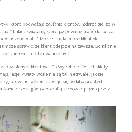
tyki, które podważają zaufanie klientów. Zdarza się, że w
hać” bukiet kwiatami, które już powinny trafić do kosza.
 podsuszone płatki? Może się uda, może klient nie
iet może sprawić, że klient odejdzie na zawsze. Bo nikt nie
 coś z intencją obdarowania innych.
od zadowolonych klientów: „Co Wy robicie, że te bukiety
ją rację! Kwiaty wcale nie są tak nietrwałe, jak się
rzygotowane, a klient stosuje się do kilku prostych
unikanie przeciągów) – potrafią zachować piękno przez