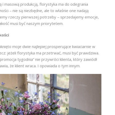
ą i masową produkcją, florystyka ma do odegrania
ości – nie są niezbędne, ale to właśnie one nadają
ajemy rzeczy pierwszej potrzeby – sprzedajemy emocje,
jakość musi być naszym priorytetem.
kości
mknięto moje dwie najlepiej prosperujące kwiaciarnie w
z: jeżeli florystyka ma przetrwać, musi być prawdziwa.
promocja tygodnia” nie przywróci klienta, który zawiódł
prawia, że klient wraca. I opowiada o tym innym.