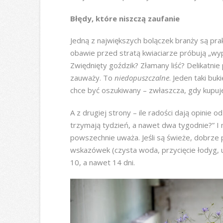
Błędy, które niszczą zaufanie
Jedną z największych bolączek branży są prak
obawie przed stratą kwiaciarze próbują „wypc
Zwiędnięty goździk? Złamany liść? Delikatnie
zauważy. To
niedopuszczalne
. Jeden taki buk
chce być oszukiwany – zwłaszcza, gdy kupuje
A z drugiej strony – ile radości dają opinie 
trzymają tydzień, a nawet dwa tygodnie?” I ma
powszechnie uważa. Jeśli są świeże, dobrze p
wskazówek (czysta woda, przycięcie łodyg, 
10, a nawet 14 dni.