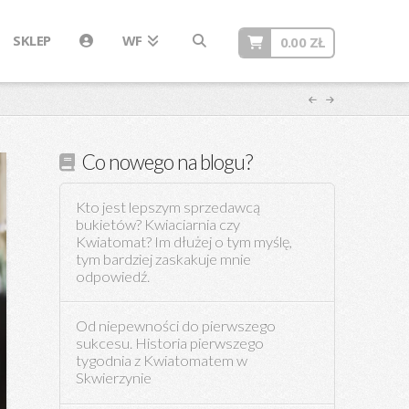
SKLEP
WF
0.00
ZŁ
Co nowego na blogu?
Kto jest lepszym sprzedawcą
bukietów? Kwiaciarnia czy
Kwiatomat? Im dłużej o tym myślę,
tym bardziej zaskakuje mnie
odpowiedź.
Od niepewności do pierwszego
sukcesu. Historia pierwszego
tygodnia z Kwiatomatem w
Skwierzynie