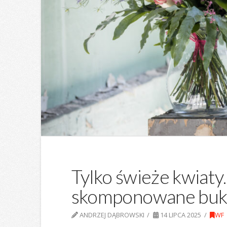
Tylko świeże kwiaty
skomponowane buki
ANDRZEJ DĄBROWSKI
14 LIPCA 2025
WF