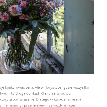
buje konkurować ceną. Ale w florystyce, gdzie wszystko
hwili – to droga donikąd. Klient nie wróci po
który zrobił wrażenie. Dlatego w kwiaciarni nie ma
y, harmonijny i przemyślany – za każdym razem.