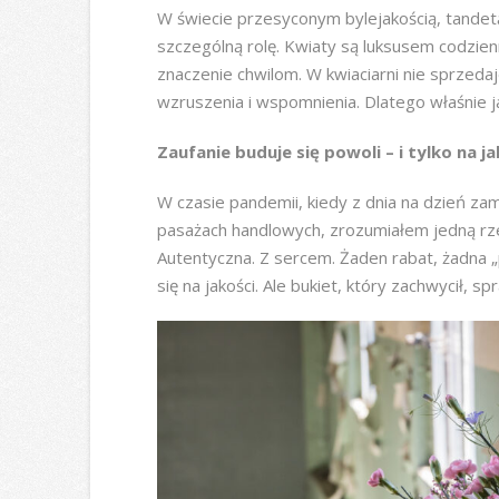
W świecie przesyconym bylejakością, tandet
szczególną rolę. Kwiaty są luksusem codzienn
znaczenie chwilom. W kwiaciarni nie sprzed
wzruszenia i wspomnienia. Dlatego właśnie 
Zaufanie buduje się powoli – i tylko na ja
W czasie pandemii, kiedy z dnia na dzień za
pasażach handlowych, zrozumiałem jedną rzec
Autentyczna. Z sercem. Żaden rabat, żadna „
się na jakości. Ale bukiet, który zachwycił, s