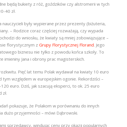
ne będą bukiety z róż, goździków czy alstromerii w tych
0-40 zł.
la nauczycieli były wypierane przez prezenty (biżuteria,
zmiany. – Rodzice coraz częściej rozważają, czy wypada
chodzi do wniosku, że kwiaty są mniej zobowiązujące –
sie florystycznym z
Grupy Florystycznej Florand
. Jego
iatowego biznesu nie tylko z powodu końca szkoły. To
że imieniny Jana i obrony prac magisterskich.
rozkwitu. Pięć lat temu Polak wydawał na kwiaty 10 euro
od tym względem w europejskim ogonie. Rekordziści –
0 euro. Dziś, jak szacują eksperci, to ok. 25 euro
 zł.
badań pokazuje, że Polakom w porównaniu do innych
ia dużo przyjemności – mówi Dąbrowski.
mi sprzedawcy, windując ceny przy okazji popularnych