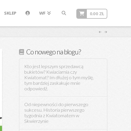
SKLEP
WF
0.00
ZŁ
Co nowego na blogu?
Kto jest lepszym sprzedawcą
bukietów? Kwiaciarnia czy
Kwiatomat? Im dłużej o tym myślę,
tym bardziej zaskakuje mnie
odpowiedź.
Od niepewności do pierwszego
sukcesu. Historia pierwszego
tygodnia z Kwiatomatem w
Skwierzynie