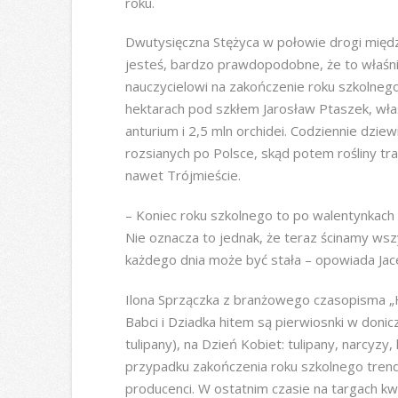
roku.
Dwutysięczna Stężyca w połowie drogi między s
jesteś, bardzo prawdopodobne, że to właśnie
nauczycielowi na zakończenie roku szkolnego
hektarach pod szkłem Jarosław Ptaszek, właś
anturium i 2,5 mln orchidei. Codziennie dzie
rozsianych po Polsce, skąd potem rośliny tra
nawet Trójmieście.
– Koniec roku szkolnego to po walentynkach 
Nie oznacza to jednak, że teraz ścinamy ws
każdego dnia może być stała – opowiada Jace
Ilona Sprzączka z branżowego czasopisma „H
Babci i Dziadka hitem są pierwiosnki w donic
tulipany), na Dzień Kobiet: tulipany, narcyzy,
przypadku zakończenia roku szkolnego trendy
producenci. W ostatnim czasie na targach k