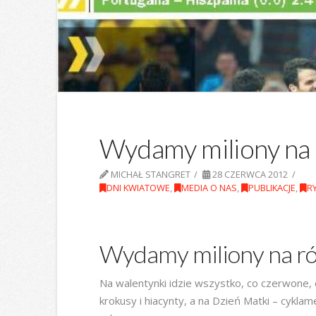
Wydamy miliony na r
MICHAŁ STANGRET
28 CZERWCA 2012
DNI KWIATOWE
,
MEDIA O NAS
,
PUBLIKACJE
,
R
Wydamy miliony na róż
Na walentynki idzie wszystko, co czerwone, cz
krokusy i hiacynty, a na Dzień Matki – cykla