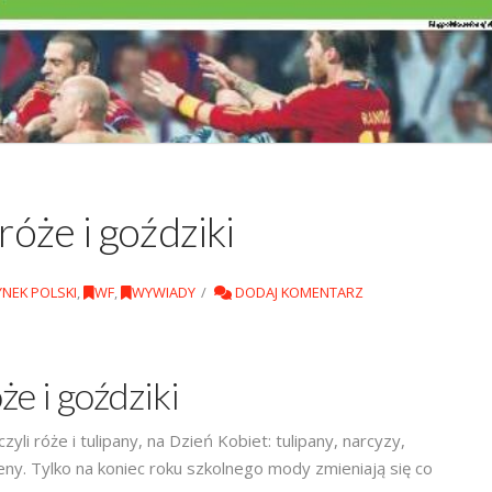
óże i goździki
YNEK POLSKI
,
WF
,
WYWIADY
DODAJ KOMENTARZ
e i goździki
yli róże i tulipany, na Dzień Kobiet: tulipany, narcyzy,
meny. Tylko na koniec roku szkolnego mody zmieniają się co