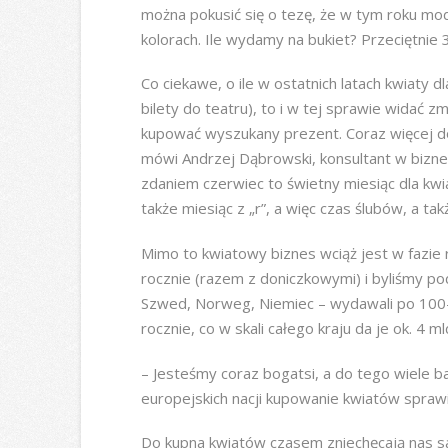
można pokusić się o tezę, że w tym roku mod
kolorach. Ile wydamy na bukiet? Przeciętnie 3
Co ciekawe, o ile w ostatnich latach kwiaty d
bilety do teatru), to i w tej sprawie widać 
kupować wyszukany prezent. Coraz więcej do
mówi Andrzej Dąbrowski, konsultant w bizne
zdaniem czerwiec to świetny miesiąc dla kw
także miesiąc z „r”, a więc czas ślubów, a tak
Mimo to kwiatowy biznes wciąż jest w fazie 
rocznie (razem z doniczkowymi) i byliśmy p
Szwed, Norweg, Niemiec – wydawali po 100-12
rocznie, co w skali całego kraju da je ok. 4 mld
– Jesteśmy coraz bogatsi, a do tego wiele 
europejskich nacji kupowanie kwiatów spraw
Do kupna kwiatów czasem zniechęcają nas sa