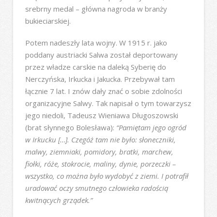
srebrny medal – główna nagroda w branży
bukieciarskiej.
Potem nadeszły lata wojny. W 1915 r. jako
poddany austriacki Salwa został deportowany
przez władze carskie na daleką Syberię do
Nerczyńska, Irkucka i Jakucka. Przebywał tam
łącznie 7 lat. I znów dały znać o sobie zdolności
organizacyjne Salwy. Tak napisał o tym towarzysz
jego niedoli, Tadeusz Wieniawa Długoszowski
(brat słynnego Bolesława):
“Pamiętam jego ogród
w Irkucku […]. Czegóż tam nie było: słoneczniki,
malwy, ziemniaki, pomidory, bratki, marchew,
fiołki, róże, stokrocie, maliny, dynie, porzeczki –
wszystko, co można było wydobyć z ziemi. I potrafił
uradować oczy smutnego człowieka radością
kwitnących grządek.”