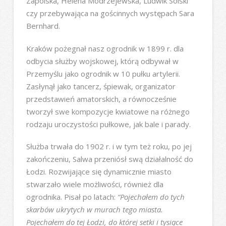
Zapolska, Helena Modrzejewska, Ludwik Solski
czy przebywająca na gościnnych występach Sara
Bernhard.
Kraków pożegnał nasz ogrodnik w 1899 r. dla
odbycia służby wojskowej, którą odbywał w
Przemyślu jako ogrodnik w 10 pułku artylerii.
Zasłynął jako tancerz, śpiewak, organizator
przedstawień amatorskich, a równocześnie
tworzył swe kompozycje kwiatowe na różnego
rodzaju uroczystości pułkowe, jak bale i parady.
Służba trwała do 1902 r. i w tym też roku, po jej
zakończeniu, Salwa przeniósł swą działalność do
Łodzi. Rozwijające się dynamicznie miasto
stwarzało wiele możliwości, również dla
ogrodnika. Pisał po latach:
“Pojechałem do tych
skarbów ukrytych w murach tego miasta.
Pojechałem do tej Łodzi, do której setki i tysiące