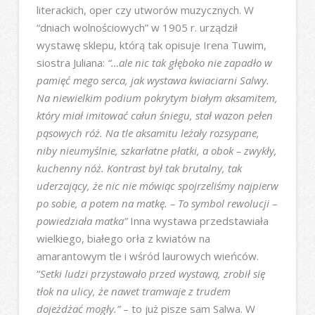
literackich, oper czy utworów muzycznych. W
“dniach wolnościowych” w 1905 r. urządził
wystawę sklepu, którą tak opisuje Irena Tuwim,
siostra Juliana:
“…ale nic tak głęboko nie zapadło w
pamięć mego serca, jak wystawa kwiaciarni Salwy.
Na niewielkim podium pokrytym białym aksamitem,
który miał imitować całun śniegu, stał wazon pełen
pąsowych róż. Na tle aksamitu leżały rozsypane,
niby nieumyślnie, szkarłatne płatki, a obok – zwykły,
kuchenny nóż. Kontrast był tak brutalny, tak
uderzający, że nic nie mówiąc spojrzeliśmy najpierw
po sobie, a potem na matkę. – To symbol rewolucji –
powiedziała matka”
Inna wystawa przedstawiała
wielkiego, białego orła z kwiatów na
amarantowym tle i wśród laurowych wieńców.
“
Setki ludzi przystawało przed wystawą, zrobił się
tłok na ulicy, że nawet tramwaje z trudem
dojeżdżać mogły.”
– to już pisze sam Salwa. W