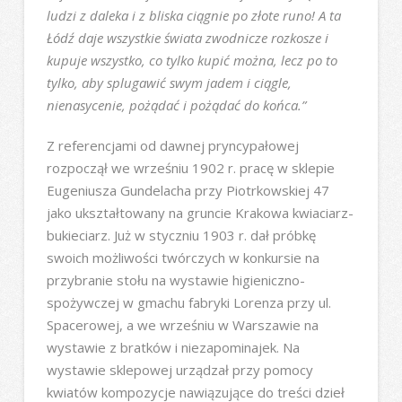
ludzi z daleka i z bliska ciągnie po złote runo! A ta
Łódź daje wszystkie świata zwodnicze rozkosze i
kupuje wszystko, co tylko kupić można, lecz po to
tylko, aby splugawić swym jadem i ciągle,
nienasycenie, pożądać i pożądać do końca.”
Z referencjami od dawnej pryncypałowej
rozpoczął we wrześniu 1902 r. pracę w sklepie
Eugeniusza Gundelacha przy Piotrkowskiej 47
jako ukształtowany na gruncie Krakowa kwiaciarz-
bukieciarz. Już w styczniu 1903 r. dał próbkę
swoich możliwości twórczych w konkursie na
przybranie stołu na wystawie higieniczno-
spożywczej w gmachu fabryki Lorenza przy ul.
Spacerowej, a we wrześniu w Warszawie na
wystawie z bratków i niezapominajek. Na
wystawie sklepowej urządzał przy pomocy
kwiatów kompozycje nawiązujące do treści dzieł