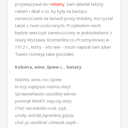
przywiązywał do
reklamy
. Sam układał teksty
reklam i dbał o to, by były na bieżąco
zamieszczane na łamach prasy łódzkiej. Korzystał
także z twórczości innych. Przykładem niech
będzie wierszyk zamieszczony w jednodniówce z
okazji Wystawy Rzemieślniczo-Przemysłowej w
1912 r., który – kto wie – może napisał sam Julian
Tuwim (istnieją takie poszlaki):
Kobieta, wino, śpiew i… kwiaty
Kobieta, wino, no i śpiew,
to trzy najlepsze niebios dary!
Sprawiedliwości wszelkiej wbrew
pominął KWIATY zwyczaj stary.
Choć ma kobieta urok, szyk,
urodę, wdzięk japońskiej gejszy,
choć ją uwielbiać człowiek zwykł –