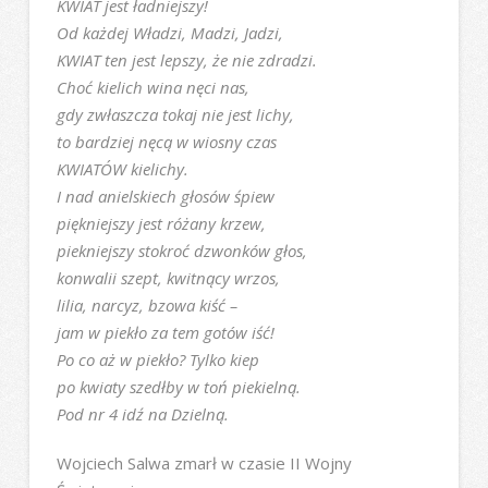
KWIAT jest ładniejszy!
Od każdej Władzi, Madzi, Jadzi,
KWIAT ten jest lepszy, że nie zdradzi.
Choć kielich wina nęci nas,
gdy zwłaszcza tokaj nie jest lichy,
to bardziej nęcą w wiosny czas
KWIATÓW kielichy.
I nad anielskiech głosów śpiew
piękniejszy jest różany krzew,
piekniejszy stokroć dzwonków głos,
konwalii szept, kwitnący wrzos,
lilia, narcyz, bzowa kiść –
jam w piekło za tem gotów iść!
Po co aż w piekło? Tylko kiep
po kwiaty szedłby w toń piekielną.
Pod nr 4 idź na Dzielną.
Wojciech Salwa zmarł w czasie II Wojny