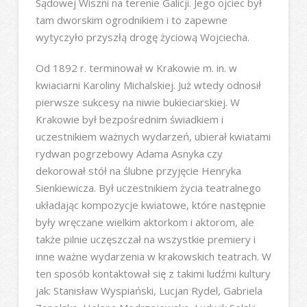
Sądowej Wiszni na terenie Galicji. Jego ojciec był
tam dworskim ogrodnikiem i to zapewne
wytyczyło przyszłą drogę życiową Wojciecha.
Od 1892 r. terminował w Krakowie m. in. w
kwiaciarni Karoliny Michalskiej. Już wtedy odnosił
pierwsze sukcesy na niwie bukieciarskiej. W
Krakowie był bezpośrednim świadkiem i
uczestnikiem ważnych wydarzeń, ubierał kwiatami
rydwan pogrzebowy Adama Asnyka czy
dekorował stół na ślubne przyjęcie Henryka
Sienkiewicza. Był uczestnikiem życia teatralnego
układając kompozycje kwiatowe, które następnie
były wręczane wielkim aktorkom i aktorom, ale
także pilnie uczęszczał na wszystkie premiery i
inne ważne wydarzenia w krakowskich teatrach. W
ten sposób kontaktował się z takimi ludźmi kultury
jak: Stanisław Wyspiański, Lucjan Rydel, Gabriela