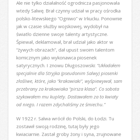
Ale nie tylko działalność ogrodnicza pasjonowała
wtedy Salwę. Brał czynny udział w pracy ośrodka
polsko-litewskiego “Ogniwo” w Irkucku. Ponownie
jak w czasie służby wojskowej, wydobył na
światło dzienne swoje talenty artystyczne.
Śpiewał, deklamował, brał udział jako aktor w
“żywych obrazach”, dał upust swoim talentom
komicznym jako wykonawca piosenek
satyrycznych. I znowu Długoszowski:
“Układałem
specjalnie dla Stryjka (pseudonim Salwy) piosenki
złośliwe, które, jako “krakowiaki”, wyśpiewywał, sam
przebrany za krakowiaka “pirsza klasa”. Co sobota
szykowałem mu kuplety. Dostawałem za to kwiaty
od niego. I razem zdychaliśmy ze śmiechu.”
W 1922 r. Salwa wrócił do Polski, do Łodzi. Tu
zostawił swoją rodzinę, tutaj były jego
kwiaciarnie. Zastał groby żony i syna, zrujnowane