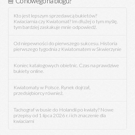
Co nowego na blogu?
Kto jest lepszym sprzedawcą bukietów?
Kwiaciarnia czy Kwiatomat? Im dłużej o tym myślę,
tym bardziej zaskakuje mnie odpowiedź.
Od niepewności do pierwszego sukcesu. Historia
pierwszego tygodnia z Kwiatomatem w Skwierzynie
Koniec katalogowych obietnic. Czas na prawdziwe
bukiety online.
Kwiatomaty w Polsce. Rynek dojrzał,
przedsiębiorcy również.
Tachograf w busie do Holandii po kwiaty? Nowe
przepisy od 1 lipca 2026 r. i ich znaczenie dla
kwiaciarni