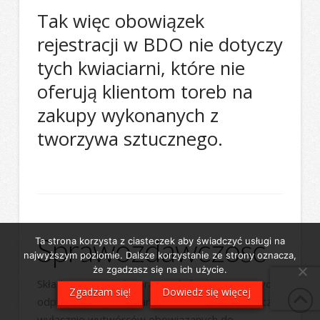
Tak więc obowiązek
rejestracji w BDO nie dotyczy
tych kwiaciarni, które nie
oferują klientom toreb na
zakupy wykonanych z
tworzywa sztucznego.
Sprawozdawczość
Ta strona korzysta z ciasteczek aby świadczyć usługi na
najwyższym poziomie. Dalsze korzystanie ze strony oznacza,
że zgadzasz się na ich użycie.
Składanie rocznych sprawozdań o wytwarzanych
Zgadzam się!
Dowiedz się więcej
odpadach i o gospodarowaniu odpadami dotyczy
wyłącznie wytwórców obowiązanych do