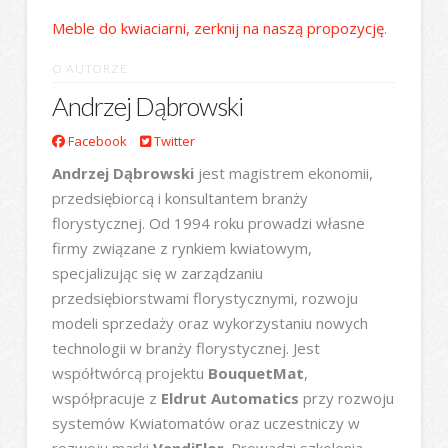
Meble do kwiaciarni, zerknij na naszą propozycję
.
O AUTORZE
Andrzej Dąbrowski
Facebook
Twitter
Andrzej Dąbrowski
jest magistrem ekonomii,
przedsiębiorcą i konsultantem branży
florystycznej. Od 1994 roku prowadzi własne
firmy związane z rynkiem kwiatowym,
specjalizując się w zarządzaniu
przedsiębiorstwami florystycznymi, rozwoju
modeli sprzedaży oraz wykorzystaniu nowych
technologii w branży florystycznej. Jest
współtwórcą projektu
BouquetMat
,
współpracuje z
Eldrut Automatics
przy rozwoju
systemów Kwiatomatów oraz uczestniczy w
rozwoju marki
VendiFlor
. Prowadzi szkolenia,