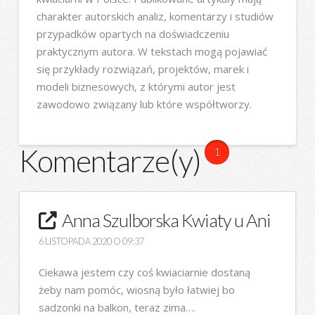
charakter autorskich analiz, komentarzy i studiów
przypadków opartych na doświadczeniu
praktycznym autora. W tekstach mogą pojawiać
się przykłady rozwiązań, projektów, marek i
modeli biznesowych, z którymi autor jest
zawodowo związany lub które współtworzy.
Komentarze(y)
1
Anna Szulborska Kwiaty u Ani
6 LISTOPADA 2020 O 09:37
Ciekawa jestem czy coś kwiaciarnie dostaną
żeby nam pomóc, wiosną było łatwiej bo
sadzonki na balkon, teraz zima….