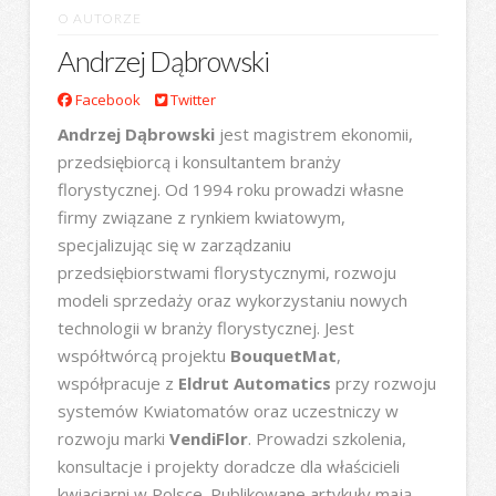
O AUTORZE
Andrzej Dąbrowski
Facebook
Twitter
Andrzej Dąbrowski
jest magistrem ekonomii,
przedsiębiorcą i konsultantem branży
florystycznej. Od 1994 roku prowadzi własne
firmy związane z rynkiem kwiatowym,
specjalizując się w zarządzaniu
przedsiębiorstwami florystycznymi, rozwoju
modeli sprzedaży oraz wykorzystaniu nowych
technologii w branży florystycznej. Jest
współtwórcą projektu
BouquetMat
,
współpracuje z
Eldrut Automatics
przy rozwoju
systemów Kwiatomatów oraz uczestniczy w
rozwoju marki
VendiFlor
. Prowadzi szkolenia,
konsultacje i projekty doradcze dla właścicieli
kwiaciarni w Polsce. Publikowane artykuły mają