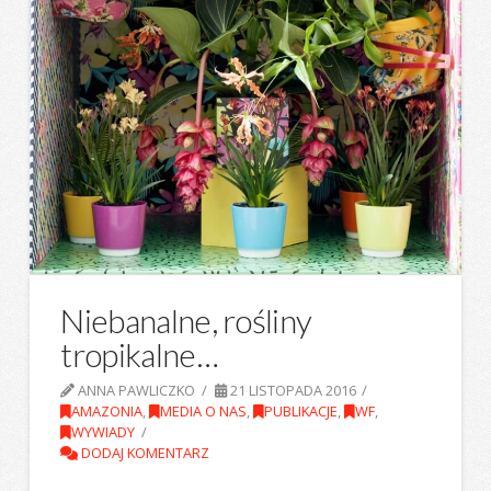
Niebanalne, rośliny
tropikalne…
ANNA PAWLICZKO
21 LISTOPADA 2016
AMAZONIA
,
MEDIA O NAS
,
PUBLIKACJE
,
WF
,
WYWIADY
DODAJ KOMENTARZ