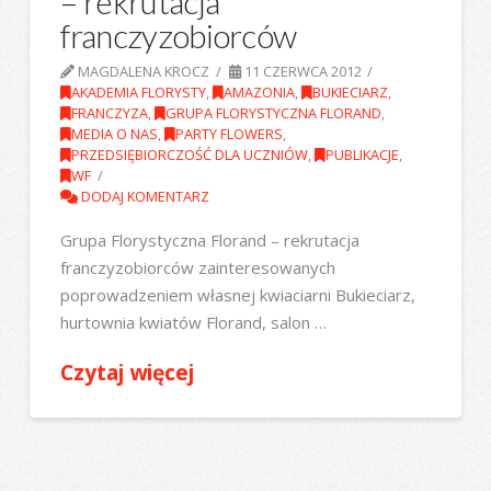
– rekrutacja
franczyzobiorców
MAGDALENA KROCZ
11 CZERWCA 2012
AKADEMIA FLORYSTY
,
AMAZONIA
,
BUKIECIARZ
,
FRANCZYZA
,
GRUPA FLORYSTYCZNA FLORAND
,
MEDIA O NAS
,
PARTY FLOWERS
,
PRZEDSIĘBIORCZOŚĆ DLA UCZNIÓW
,
PUBLIKACJE
,
WF
DODAJ KOMENTARZ
Grupa Florystyczna Florand – rekrutacja
franczyzobiorców zainteresowanych
poprowadzeniem własnej kwiaciarni Bukieciarz,
hurtownia kwiatów Florand, salon …
Czytaj więcej