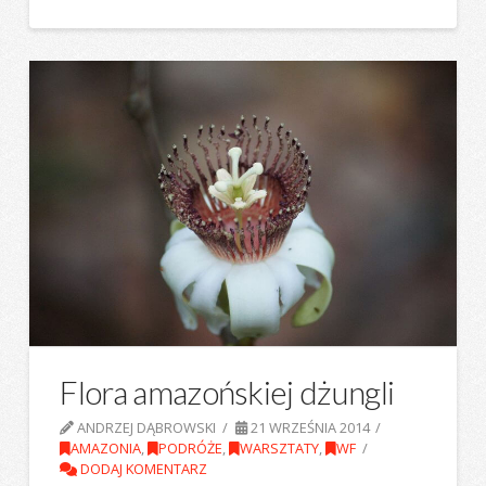
Flora amazońskiej dżungli
ANDRZEJ DĄBROWSKI
21 WRZEŚNIA 2014
AMAZONIA
,
PODRÓŻE
,
WARSZTATY
,
WF
DODAJ KOMENTARZ