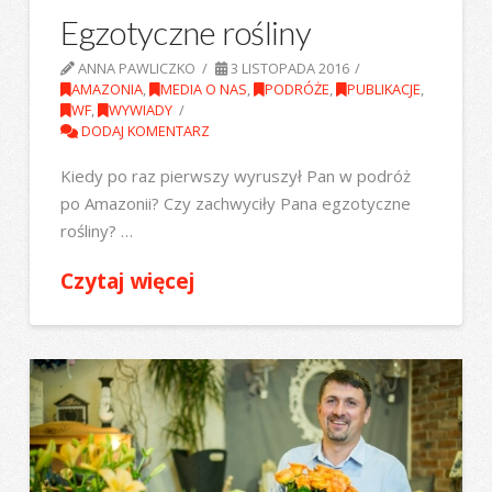
Egzotyczne rośliny
ANNA PAWLICZKO
3 LISTOPADA 2016
AMAZONIA
,
MEDIA O NAS
,
PODRÓŻE
,
PUBLIKACJE
,
WF
,
WYWIADY
DODAJ KOMENTARZ
Kiedy po raz pierwszy wyruszył Pan w podróż
po Amazonii? Czy zachwyciły Pana egzotyczne
rośliny? …
Czytaj więcej