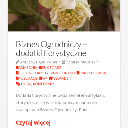
Biznes Ogrodniczy –
dodatki florystyczne
ANDRZEJ DĄBROWSKI
12 SIERPNIA 2012
AMAZONIA
,
BUKIECIARZ
,
GRUPA FLORYSTYCZNA FLORAND
,
PARTY FLOWERS
,
PUBLIKACJE
,
WF
,
WYWIADY
DODAJ KOMENTARZ
Dodatki florystyczne będą tematem artykułu,
który ukaże się w listopadowym numerze
czasopisma Biznes Ogrodniczy. Pani …
Czytaj więcej