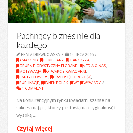
Pachnący biznes nie dla
każdego
BEATA DREWNOWSKA
12 LIPCA 2016
AMAZONIA
,
BUKIECIARZ
,
FRANCZYZA
,
GRUPA FLORYSTYCZNA FLORAND
,
MEDIA O NAS
,
MOTYWACJA
,
OTWARCIE KWIACIARNI
,
PARTY FLOWERS
,
PRZEDSIĘBIORCZOŚĆ
,
PUBLIKACJE
,
RYNEK POLSKI
,
WF
,
WYWIADY
1 COMMENT
Na konkurencyjnym rynku kwiaciarni szanse na
sukces mają ci, którzy postawią na oryginalność i
wysoką …
Czytaj więcej