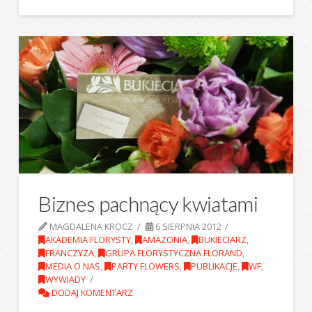
Biznes pachnący kwiatami
MAGDALENA KROCZ
6 SIERPNIA 2012
AKADEMIA FLORYSTY
,
AMAZONIA
,
BUKIECIARZ
,
FRANCZYZA
,
GRUPA FLORYSTYCZNA FLORAND
,
MEDIA O NAS
,
PARTY FLOWERS
,
PUBLIKACJE
,
WF
,
WYWIADY
DODAJ KOMENTARZ