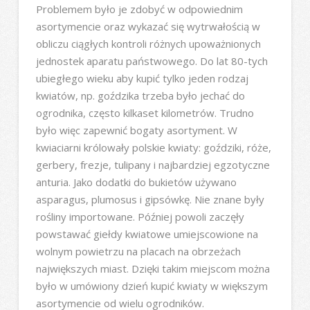
Problemem było je zdobyć w odpowiednim
asortymencie oraz wykazać się wytrwałością w
obliczu ciągłych kontroli różnych upoważnionych
jednostek aparatu państwowego. Do lat 80-tych
ubiegłego wieku aby kupić tylko jeden rodzaj
kwiatów, np. goździka trzeba było jechać do
ogrodnika, często kilkaset kilometrów. Trudno
było więc zapewnić bogaty asortyment. W
kwiaciarni królowały polskie kwiaty: goździki, róże,
gerbery, frezje, tulipany i najbardziej egzotyczne
anturia. Jako dodatki do bukietów używano
asparagus, plumosus i gipsówkę. Nie znane były
rośliny importowane. Później powoli zaczęły
powstawać giełdy kwiatowe umiejscowione na
wolnym powietrzu na placach na obrzeżach
największych miast. Dzięki takim miejscom można
było w umówiony dzień kupić kwiaty w większym
asortymencie od wielu ogrodników.