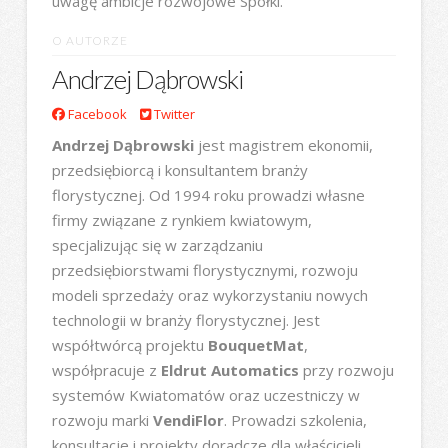
uwagę ambicje rozwojowe Spółki.
O AUTORZE
Andrzej Dąbrowski
Facebook
Twitter
Andrzej Dąbrowski
jest magistrem ekonomii,
przedsiębiorcą i konsultantem branży
florystycznej. Od 1994 roku prowadzi własne
firmy związane z rynkiem kwiatowym,
specjalizując się w zarządzaniu
przedsiębiorstwami florystycznymi, rozwoju
modeli sprzedaży oraz wykorzystaniu nowych
technologii w branży florystycznej. Jest
współtwórcą projektu
BouquetMat
,
współpracuje z
Eldrut Automatics
przy rozwoju
systemów Kwiatomatów oraz uczestniczy w
rozwoju marki
VendiFlor
. Prowadzi szkolenia,
konsultacje i projekty doradcze dla właścicieli