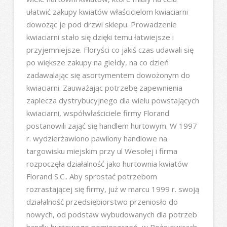
ułatwić zakupy kwiatów właścicielom kwiaciarni
dowożąc je pod drzwi sklepu. Prowadzenie
kwiaciarni stało się dzięki temu łatwiejsze i
przyjemniejsze. Floryści co jakiś czas udawali się
po większe zakupy na giełdy, na co dzień
zadawalając się asortymentem dowożonym do
kwiaciarni. Zauważając potrzebę zapewnienia
zaplecza dystrybucyjnego dla wielu powstających
kwiaciarni, współwłaściciele firmy Florand
postanowili zająć się handlem hurtowym. W 1997
r. wydzierżawiono pawilony handlowe na
targowisku miejskim przy ul Wesołej i firma
rozpoczęła działalność jako hurtownia kwiatów
Florand S.C.. Aby sprostać potrzebom
rozrastającej się firmy, już w marcu 1999 r. swoją
działalność przedsiębiorstwo przeniosło do
nowych, od podstaw wybudowanych dla potrzeb