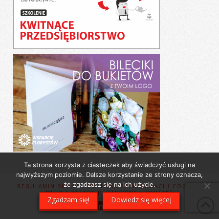
Ta strona korzysta z ciasteczek aby świadczyć usługi na
najwyższym poziomie. Dalsze korzystanie ze strony oznacza,
że zgadzasz się na ich użycie.
REGULAMIN SKLEPU
POLITYKA PRYWATNOŚCI I COOKIES
MISJA I ZASADY REDAKCYJNE
KONTAKT
Zgadzam się!
Dowiedz się więcej
Facebook
X
LinkedIn
YouTube
Instagram
Pinterest