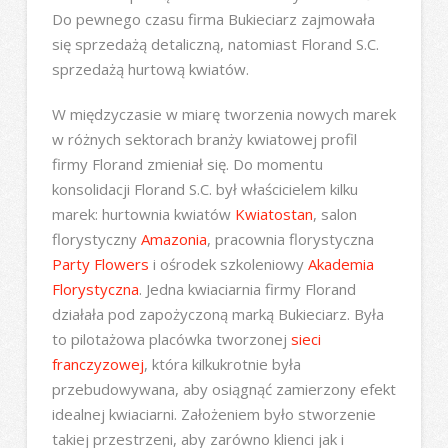
Do pewnego czasu firma Bukieciarz zajmowała
się sprzedażą detaliczną, natomiast Florand S.C.
sprzedażą hurtową kwiatów.
W międzyczasie w miarę tworzenia nowych marek
w różnych sektorach branży kwiatowej profil
firmy Florand zmieniał się. Do momentu
konsolidacji Florand S.C. był właścicielem kilku
marek: hurtownia kwiatów
Kwiatostan
, salon
florystyczny
Amazonia
, pracownia florystyczna
Party Flowers
i ośrodek szkoleniowy
Akademia
Florystyczna
. Jedna kwiaciarnia firmy Florand
działała pod zapożyczoną marką Bukieciarz. Była
to pilotażowa placówka tworzonej
sieci
franczyzowej
, która kilkukrotnie była
przebudowywana, aby osiągnąć zamierzony efekt
idealnej kwiaciarni. Założeniem było stworzenie
takiej przestrzeni, aby zarówno klienci jak i