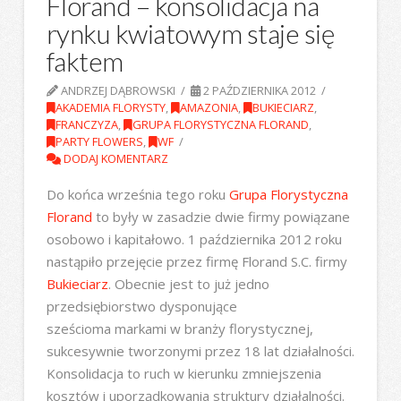
Florand – konsolidacja na
rynku kwiatowym staje się
faktem
ANDRZEJ DĄBROWSKI
2 PAŹDZIERNIKA 2012
AKADEMIA FLORYSTY
,
AMAZONIA
,
BUKIECIARZ
,
FRANCZYZA
,
GRUPA FLORYSTYCZNA FLORAND
,
PARTY FLOWERS
,
WF
DODAJ KOMENTARZ
Do końca września tego roku
Grupa Florystyczna
Florand
to były w zasadzie dwie firmy powiązane
osobowo i kapitałowo. 1 października 2012 roku
nastąpiło przejęcie przez firmę Florand S.C. firmy
Bukieciarz
. Obecnie jest to już jedno
przedsiębiorstwo dysponujące
sześcioma markami w branży florystycznej,
sukcesywnie tworzonymi przez 18 lat działalności.
Konsolidacja to ruch w kierunku zmniejszenia
kosztów i uporządkowania struktury działalności.