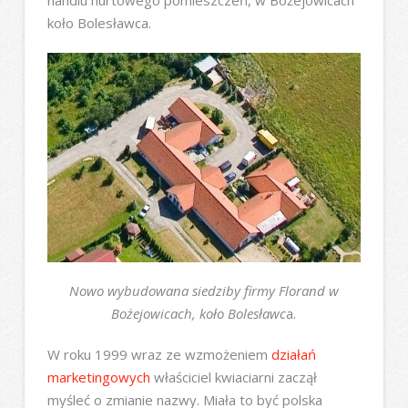
handlu hurtowego pomieszczeń, w Bożejowicach
koło Bolesławca.
Nowo wybudowana siedziby firmy Florand w
Bożejowicach, koło Bolesławc
a.
W roku 1999 wraz ze wzmożeniem
działań
marketingowych
właściciel kwiaciarni zaczął
myśleć o zmianie nazwy. Miała to być polska