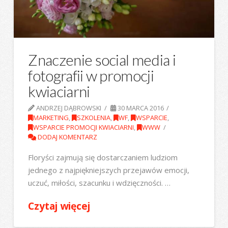
Znaczenie social media i
fotografii w promocji
kwiaciarni
ANDRZEJ DĄBROWSKI
30 MARCA 2016
MARKETING
,
SZKOLENIA
,
WF
,
WSPARCIE
,
WSPARCIE PROMOCJI KWIACIARNI
,
WWW
DODAJ KOMENTARZ
Floryści zajmują się dostarczaniem ludziom
jednego z najpiękniejszych przejawów emocji,
uczuć, miłości, szacunku i wdzięczności. …
Czytaj więcej