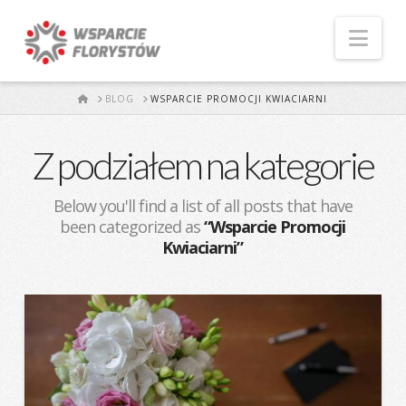
Naw
START
BLOG
WSPARCIE PROMOCJI KWIACIARNI
Z podziałem na kategorie
Below you'll find a list of all posts that have
been categorized as
“Wsparcie Promocji
Kwiaciarni”