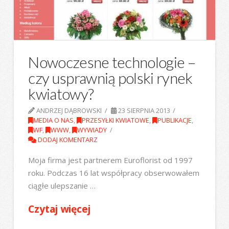
Nowoczesne technologie –
czy usprawnią polski rynek
kwiatowy?
ANDRZEJ DĄBROWSKI
23 SIERPNIA 2013
MEDIA O NAS
,
PRZESYŁKI KWIATOWE
,
PUBLIKACJE
,
WF
,
WWW
,
WYWIADY
DODAJ KOMENTARZ
Moja firma jest partnerem Euroflorist od 1997
roku. Podczas 16 lat współpracy obserwowałem
ciągłe ulepszanie …
Czytaj więcej