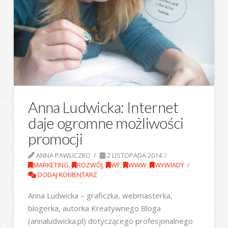
Anna Ludwicka: Internet
daje ogromne możliwości
promocji
ANNA PAWLICZKO
2 LISTOPADA 2014
MARKETING
,
ROZWÓJ
,
WF
,
WWW
,
WYWIADY
DODAJ KOMENTARZ
Anna Ludwicka – graficzka, webmasterka,
blogerka, autorka Kreatywnego Bloga
(annaludwicka.pl) dotyczącego profesjonalnego