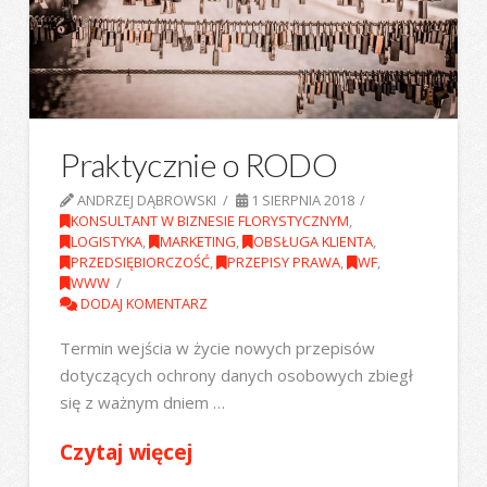
Praktycznie o RODO
ANDRZEJ DĄBROWSKI
1 SIERPNIA 2018
KONSULTANT W BIZNESIE FLORYSTYCZNYM
,
LOGISTYKA
,
MARKETING
,
OBSŁUGA KLIENTA
,
PRZEDSIĘBIORCZOŚĆ
,
PRZEPISY PRAWA
,
WF
,
WWW
DODAJ KOMENTARZ
Termin wejścia w życie nowych przepisów
dotyczących ochrony danych osobowych zbiegł
się z ważnym dniem …
Czytaj więcej