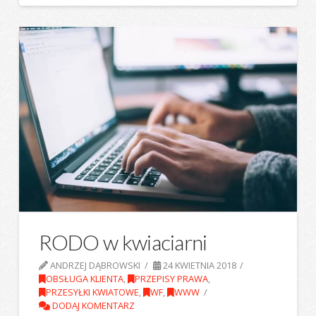
RODO w kwiaciarni
ANDRZEJ DĄBROWSKI
24 KWIETNIA 2018
OBSŁUGA KLIENTA
,
PRZEPISY PRAWA
,
PRZESYŁKI KWIATOWE
,
WF
,
WWW
DODAJ KOMENTARZ