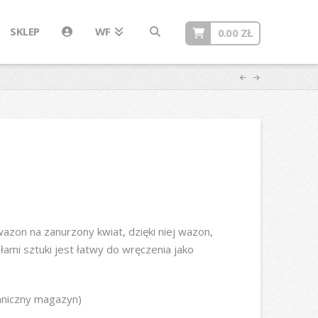
SKLEP
WF
0.00
ZŁ
zon na zanurzony kwiat, dzięki niej wazon,
mi sztuki jest łatwy do wręczenia jako
graniczny magazyn)