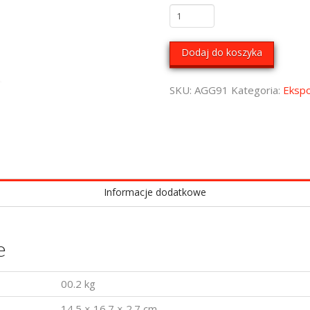
ilość
Zatyczka
Dodaj do koszyka
SKU:
AGG91
Kategoria:
Ekspo
Informacje dodatkowe
e
00.2 kg
14.5 × 16.7 × 2.7 cm