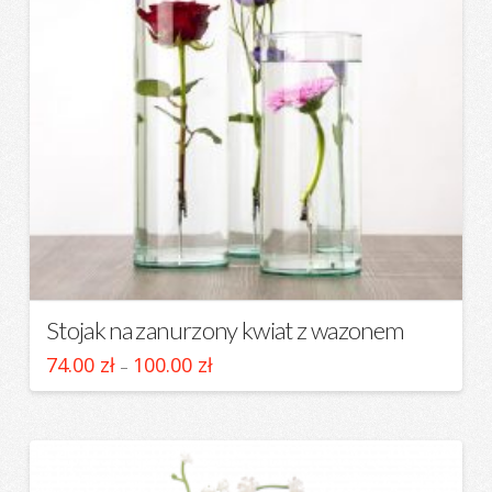
Stojak na zanurzony kwiat z wazonem
Zakres
74.00
zł
100.00
zł
–
cen:
Ten
od
74.00 zł
produkt
do
ma
100.00 zł
wiele