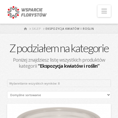
Naw
START
SKLEP
EKSPOZYCJA KWIATÓW I ROŚLIN
Z podziałem na kategorie
Poniżej znajdziesz listę wszystkich produktów
kategorii
“Ekspozycja kwiatów i roślin”
Wyświetlanie wszystkich wyników: 8