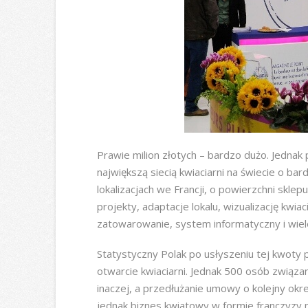
Prawie milion złotych – bardzo dużo. Jedna
największą siecią kwiaciarni na świecie o b
lokalizacjach we Francji, o powierzchni skle
projekty, adaptacje lokalu, wizualizację kwia
zatowarowanie, system informatyczny i wiel
Statystyczny Polak po usłyszeniu tej kwoty
otwarcie kwiaciarni. Jednak 500 osób zwią
inaczej, a przedłużanie umowy o kolejny okr
jednak biznes kwiatowy w formie franczyzy 