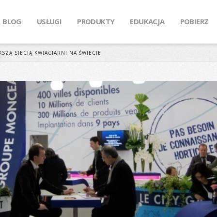
BLOG
USŁUGI
PRODUKTY
EDUKACJA
POBIERZ
SZĄ SIECIĄ KWIACIARNI NA ŚWIECIE