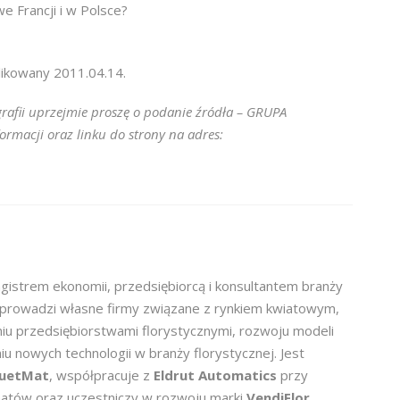
e Francji i w Polsce?
likowany 2011.04.14.
rafii uprzejmie proszę o podanie źródła – GRUPA
macji oraz linku do strony na adres:
gistrem ekonomii, przedsiębiorcą i konsultantem branży
 prowadzi własne firmy związane z rynkiem kwiatowym,
aniu przedsiębiorstwami florystycznymi, rozwoju modeli
u nowych technologii w branży florystycznej. Jest
uetMat
, współpracuje z
Eldrut Automatics
przy
tów oraz uczestniczy w rozwoju marki
VendiFlor
.