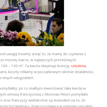
k pod uwagę musimy wziąć to, że mamy do czynienia z
ardzo mocnej marce, w najlepszych prestiżowych
pu 100 – 150 m². Ta kwota obejmuje licencję,
szkolenia
,
ciarni, koszty reklamy w początkowym okresie działalności,
e innych udogodnień.
 pomyślałby: po co miałbym inwestować taka kwotę w
zanych umową franczyzową z Monceau Fleurs pomyślało
es oraz franczyzy wielokrotne są dowodem na to, że
może być kwitnący. Franczyzodawca w regionie paryskim