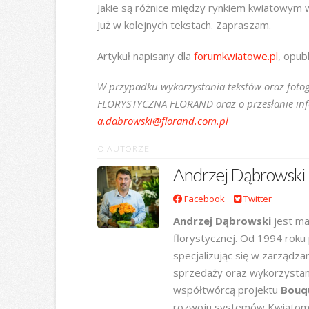
Jakie są różnice między rynkiem kwiatowym w
Już w kolejnych tekstach. Zapraszam.
Artykuł napisany dla
forumkwiatowe.pl
, opub
W przypadku wykorzystania tekstów oraz fotog
FLORYSTYCZNA FLORAND oraz o przesłanie infor
a.dabrowski@florand.com.pl
O AUTORZE
Andrzej Dąbrowski
Facebook
Twitter
Andrzej Dąbrowski
jest ma
florystycznej. Od 1994 roku
specjalizując się w zarządz
sprzedaży oraz wykorzystani
współtwórcą projektu
Bouq
rozwoju systemów Kwiatoma