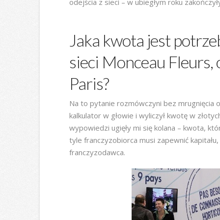
odejścia z sieci – w ubiegłym roku zakończyły
Jaka kwota jest potrz
sieci Monceau Fleurs,
Paris?
Na to pytanie rozmówczyni bez mrugnięcia o
kalkulator w głowie i wyliczył kwotę w złoty
wypowiedzi ugięły mi się kolana – kwota, któ
tyle franczyzobiorca musi zapewnić kapitał
franczyzodawca.