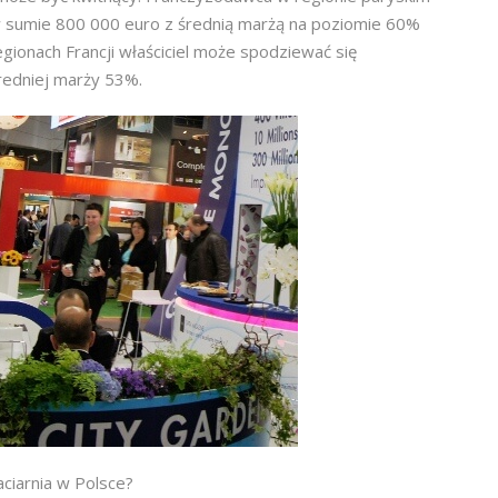
 sumie 800 000 euro z średnią marżą na poziomie 60%
egionach Francji właściciel może spodziewać się
redniej marży 53%.
ciarnia w Polsce?