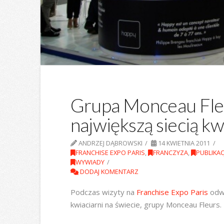
Grupa Monceau Fleu
największą siecią kw
ANDRZEJ DĄBROWSKI
14 KWIETNIA 2011
FRANCHISE EXPO PARIS
,
FRANCZYZA
,
PUBLIKAC
WYWIADY
DODAJ KOMENTARZ
Podczas wizyty na
Franchise Expo Paris
odwi
kwiaciarni na świecie, grupy Monceau Fleurs.