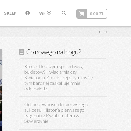
SKLEP
WF
0.00
ZŁ
Co nowego na blogu?
Kto jest lepszym sprzedawcą
bukietów? Kwiaciarnia czy
Kwiatomat? Im dłużej o tym myślę,
tym bardziej zaskakuje mnie
odpowiedź.
Od niepewności do pierwszego
sukcesu. Historia pierwszego
tygodnia z Kwiatomatem w
Skwierzynie