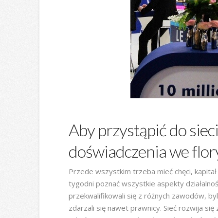
Aby przystąpić do siec
doświadczenia we flor
Przede wszystkim trzeba mieć chęci, kapitał
tygodni poznać wszystkie aspekty działalnoś
przekwalifikowali się z różnych zawodów, by
zdarzali się nawet prawnicy. Sieć rozwija się