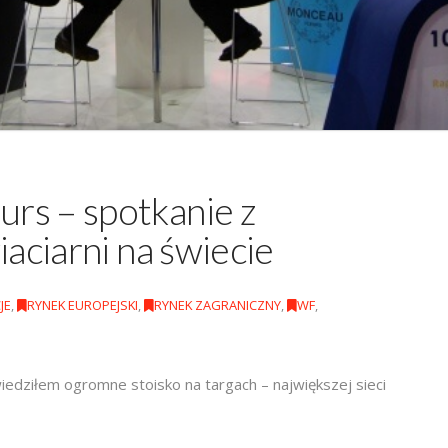
rs – spotkanie z
iaciarni na świecie
JE
,
RYNEK EUROPEJSKI
,
RYNEK ZAGRANICZNY
,
WF
,
edziłem ogromne stoisko na targach – największej sieci