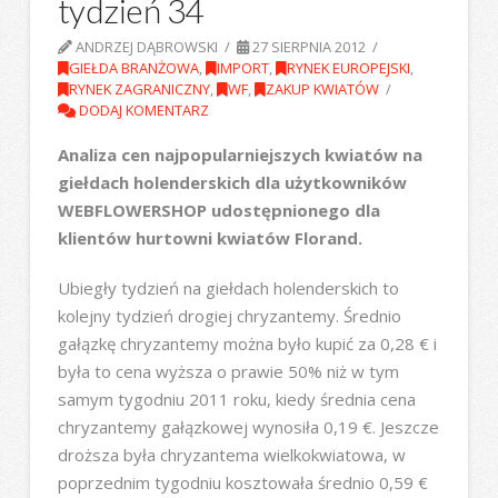
tydzień 34
ANDRZEJ DĄBROWSKI
27 SIERPNIA 2012
GIEŁDA BRANŻOWA
,
IMPORT
,
RYNEK EUROPEJSKI
,
RYNEK ZAGRANICZNY
,
WF
,
ZAKUP KWIATÓW
DODAJ KOMENTARZ
Analiza cen najpopularniejszych kwiatów na
giełdach holenderskich dla użytkowników
WEBFLOWERSHOP udostępnionego dla
klientów hurtowni kwiatów Florand.
Ubiegły tydzień na giełdach holenderskich to
kolejny tydzień drogiej chryzantemy. Średnio
gałązkę chryzantemy można było kupić za 0,28 € i
była to cena wyższa o prawie 50% niż w tym
samym tygodniu 2011 roku, kiedy średnia cena
chryzantemy gałązkowej wynosiła 0,19 €. Jeszcze
droższa była chryzantema wielkokwiatowa, w
poprzednim tygodniu kosztowała średnio 0,59 €