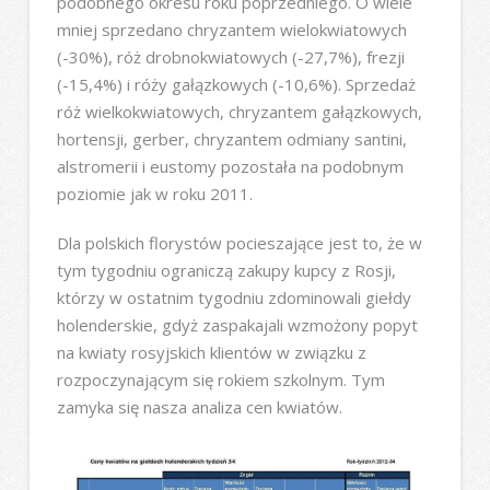
podobnego okresu roku poprzedniego. O wiele
mniej sprzedano chryzantem wielokwiatowych
(-30%), róż drobnokwiatowych (-27,7%), frezji
(-15,4%) i róży gałązkowych (-10,6%). Sprzedaż
róż wielkokwiatowych, chryzantem gałązkowych,
hortensji, gerber, chryzantem odmiany santini,
alstromerii i eustomy pozostała na podobnym
poziomie jak w roku 2011.
Dla polskich florystów pocieszające jest to, że w
tym tygodniu ograniczą zakupy kupcy z Rosji,
którzy w ostatnim tygodniu zdominowali giełdy
holenderskie, gdyż zaspakajali wzmożony popyt
na kwiaty rosyjskich klientów w związku z
rozpoczynającym się rokiem szkolnym. Tym
zamyka się nasza analiza cen kwiatów.