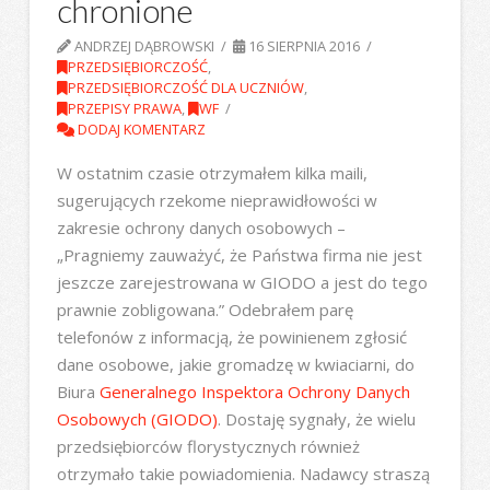
chronione
ANDRZEJ DĄBROWSKI
16 SIERPNIA 2016
PRZEDSIĘBIORCZOŚĆ
,
PRZEDSIĘBIORCZOŚĆ DLA UCZNIÓW
,
PRZEPISY PRAWA
,
WF
DODAJ KOMENTARZ
‎W ostatnim czasie otrzymałem kilka maili,
sugerujących rzekome nieprawidłowości w
zakresie ochrony danych osobowych –
„Pragniemy zauważyć, że Państwa firma nie jest
jeszcze zarejestrowana w GIODO a jest do tego
prawnie zobligowana.” Odebrałem parę
telefonów z informacją, że powinienem zgłosić
dane osobowe, jakie gromadzę w kwiaciarni, do
Biura
Generalnego Inspektora Ochrony Danych
Osobowych (GIODO)
. Dostaję sygnały, że wielu
przedsiębiorców florystycznych również
otrzymało takie powiadomienia. Nadawcy straszą