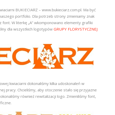
iaciarni BUKIECIARZ – www.bukieciarz.com.pl. Ma być
naszego portfolio. Dla potrzeb strony zmieniamy znak
az font. W literkę „A” wkomponowano elementy grafiki
pólny dla wszystkich logotypów
GRUPY FLORYSTYCZNEJ
wej kwiaciarni dokonaliśmy kilka udoskonaleń w
nej pracy. Chcieliśmy, aby otoczenie stało się przyjazne
okonaliśmy również rewitalizacji logo. Zmieniliśmy font,
ficzne.