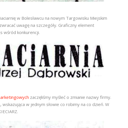
wiaciarnię w Bolesławcu na nowym Targowisku Miejskim
y zwracać uwagę na szczegóły. Graficzny element
s wśród konkurencji.
marketingowych
zaczęliśmy myśleć o zmianie nazwy firmy.
ą, wskazująca w jednym słowie co robimy na co dzień. W
IECIARZ.