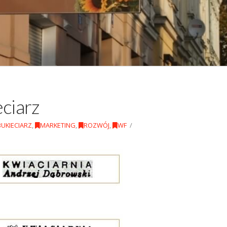
eciarz
BUKIECIARZ
,
MARKETING
,
ROZWÓJ
,
WF