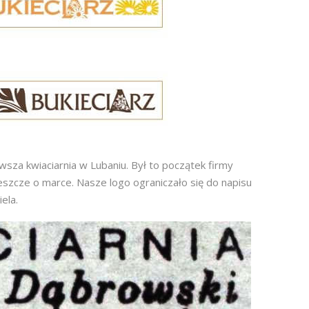
sza kwiaciarnia w Lubaniu. Był to początek firmy
eszcze o marce. Nasze logo ograniczało się do napisu
ela.