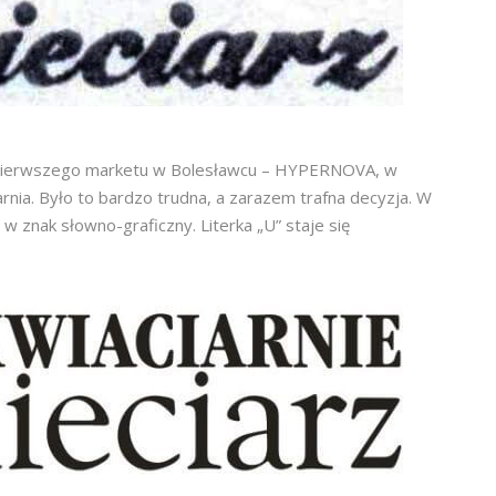
 pierwszego marketu w Bolesławcu – HYPERNOVA, w
nia. Było to bardzo trudna, a zarazem trafna decyzja. W
w znak słowno-graficzny. Literka „U” staje się