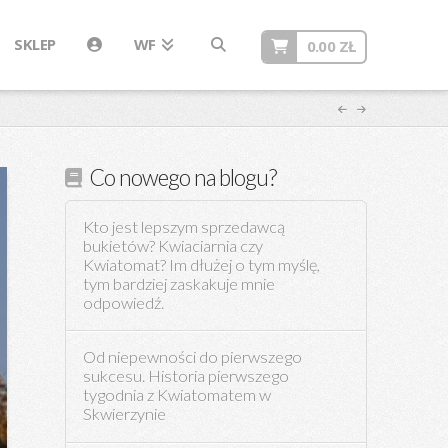
SKLEP
WF
0.00
ZŁ
Co nowego na blogu?
Kto jest lepszym sprzedawcą
bukietów? Kwiaciarnia czy
Kwiatomat? Im dłużej o tym myślę,
tym bardziej zaskakuje mnie
odpowiedź.
Od niepewności do pierwszego
sukcesu. Historia pierwszego
tygodnia z Kwiatomatem w
Skwierzynie